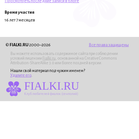
Просмотреть последние записи в блоге
Время участия
16 лет 7 месяцев
©
FIALKI.RU
2000–2026
Все права защищены
Вы можете использовать содержимое сайта при соблюдении
условий лицензии
Fialki.ru
, основанной на CreativeCommons
Attribution-ShareAlike 3.0 или более поздней версии.
Нашли свой материал под чужим именем?
Удалите его
.
FIALKI.RU
Клуб любителей фиалок (сенполий)