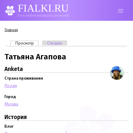
FIALKI.RU
Клуб любителей фиалок (сенполий)
Вы здесь
Главная
Главные вкладки
Просмотр
(активная вкладка)
Следить
Татьяна Агапова
Anketa
Страна проживания
Россия
Город
Москва
История
Блог