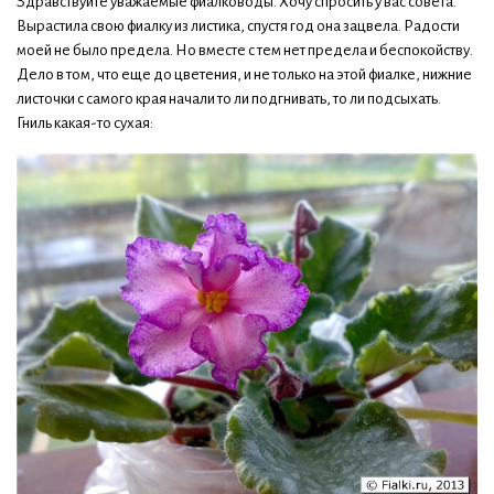
Здравствуйте уважаемые фиалководы. Хочу спросить у вас совета.
Вырастила свою фиалку из листика, спустя год она зацвела. Радости
моей не было предела. Но вместе с тем нет предела и беспокойству.
Дело в том, что еще до цветения, и не только на этой фиалке, нижние
листочки с самого края начали то ли подгнивать, то ли подсыхать.
Гниль какая-то сухая: