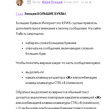
Автор:
Юлия Пудрий
, 8 мая, 2011 - 16:44
#
Сова
:
Эмоции БОЛЬШИЕ БУКВЫ.
Большие буквы в Интернет это КРИК с целью привлечь
дополнительное внимание к своему сообщению. На сайте
Fialki.ru запрещено:
набирать слова большими буквами
отвечать на сообщения, включающие слова из
больших букв.
Чтобы пометить жирным какую-то часть сообщения нужно:
выделить ее
нажать клавишу редактора
«Ж»
или комбинацию
клавиш клавиатуры CTRL+B (латинское).
Обратное выделение из жирного в обычный текст
делается аналогично повторным нажатием клавишей
«Ж»
или комбинацией клавиш клавиатуры CTRL+B (латинское).
1. Если Вы написали большими буквами топик (основное