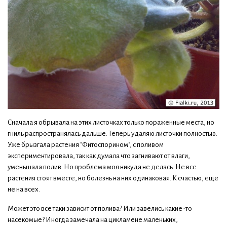
Сначала я обрывала на этих листочках только пораженные места, но
гниль распространялась дальше. Теперь удаляю листочки полностью.
Уже брызгала растения "Фитоспорином", с поливом
экспериментировала, так как думала что загнивают от влаги,
уменьшала полив. Но проблема моя никуда не делась. Не все
растения стоят вместе, но болезнь на них одинаковая. К счастью, еще
не на всех.
Может это все таки зависит от полива? Или завелись какие-то
насекомые? Иногда замечала на цикламене маленьких,