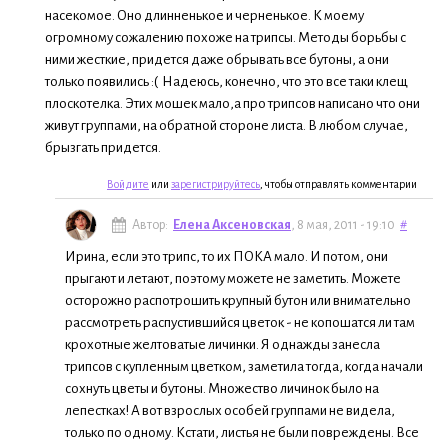
насекомое. Оно длинненькое и черненькое. К моему
огромному сожалению похоже на трипсы. Методы борьбы с
ними жесткие, придется даже обрывать все бутоны, а они
только появились :( Надеюсь, конечно, что это все таки клещ
плоскотелка. Этих мошек мало,а про трипсов написано что они
живут группами, на обратной стороне листа. В любом случае,
брызгать придется.
Войдите
или
зарегистрируйтесь
, чтобы отправлять комментарии
Автор:
Елена Аксеновская
, 8 мая, 2011 - 19:10
#
Ирина, если это трипс, то их ПОКА мало. И потом, они
прыгают и летают, поэтому можете не заметить. Можете
осторожно распотрошить крупный бутон или внимательно
рассмотреть распустившийся цветок - не копошатся ли там
крохотные желтоватые личинки. Я однажды занесла
трипсов с купленным цветком, заметила тогда, когда начали
сохнуть цветы и бутоны. Множество личинок было на
лепестках! А вот взрослых особей группами не видела,
только по одному. Кстати, листья не были повреждены. Все