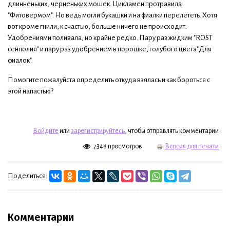
длинненьких, черненьких мошек. Цикламен протравила
"Фитовермом". Но ведь могли букашки и на фиалки перелететь. Хотя
вот кроме гнили, к счастью, больше ничего не происходит.
Удобрениями поливала, но крайне редко. Пару раз жидким "ROST
сенполия" и пару раз удобрением в порошке, голубого цвета"Для
фиалок".
Помогите пожалуйста определить откуда взялась и как бороться с
этой напастью?
Войдите
или
зарегистрируйтесь
, чтобы отправлять комментарии
7348 просмотров
Версия для печати
Поделиться:
Комментарии