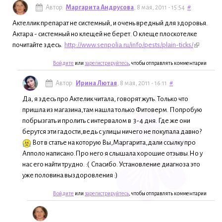
Автор:
Маргарита Андрусова
, 8 мая, 2011 - 15:54
#
Актеллик препарат не системный, и очень вредный для здоровья.
Актара - системный но клещей не берет. О клеще плоскотелке
почитайте здесь.
http://www.senpolia.ru/info/pests/plain-ticks/
Войдите
или
зарегистрируйтесь
, чтобы отправлять комментарии
Автор:
Ирина Лютая
, 8 мая, 2011 - 16:11
#
Да, я здесь про Актелик читала, говорят жуть. Только что
пришла из магазина,там нашла только Фитоверм. Попробую
побрызгать и пролить с интервалом в 3-4 дня. Где же они
берутся эти гадости,ведь с улицы ничего не покупала давно?
Вот в статье на которую Вы,Маргарита,дали ссылку про
Апполо написано.Про него я слышала хорошие отзывы.Но у
нас его найти трудно. :( Спасибо. Установление диагноза это
уже половина выздоровления :)
Войдите
или
зарегистрируйтесь
, чтобы отправлять комментарии