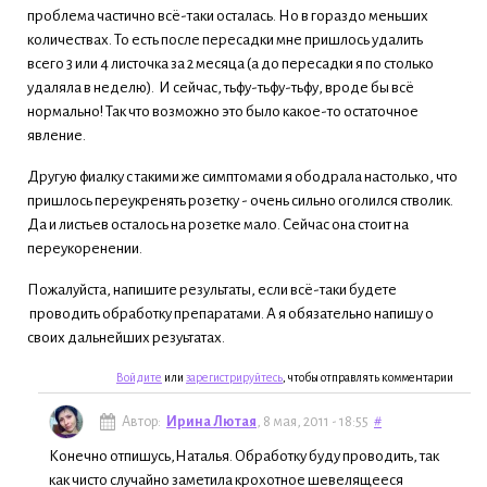
проблема частично всё-таки осталась. Но в гораздо меньших
количествах. То есть после пересадки мне пришлось удалить
всего 3 или 4 листочка за 2 месяца (а до пересадки я по столько
удаляла в неделю). И сейчас, тьфу-тьфу-тьфу, вроде бы всё
нормально! Так что возможно это было какое-то остаточное
явление.
Другую фиалку с такими же симптомами я ободрала настолько, что
пришлось переукренять розетку - очень сильно оголился стволик.
Да и листьев осталось на розетке мало. Сейчас она стоит на
переукоренении.
Пожалуйста, напишите результаты, если всё-таки будете
проводить обработку препаратами. А я обязательно напишу о
своих дальнейших резуьтатах.
Войдите
или
зарегистрируйтесь
, чтобы отправлять комментарии
Автор:
Ирина Лютая
, 8 мая, 2011 - 18:55
#
Конечно отпишусь,Наталья. Обработку буду проводить, так
как чисто случайно заметила крохотное шевелящееся