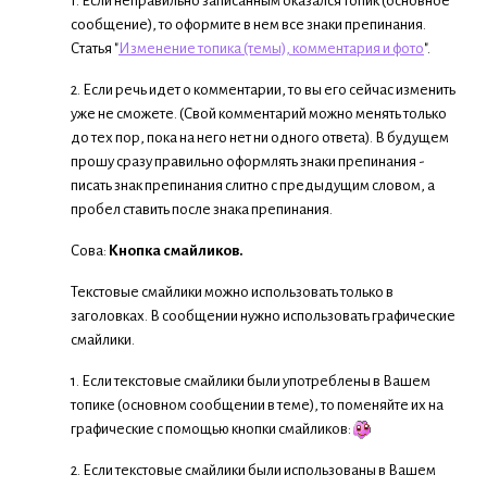
1. Если неправильно записанным оказался топик (основное
сообщение), то оформите в нем все знаки препинания.
Статья "
Изменение топика (темы), комментария и фото
".
2. Если речь идет о комментарии, то вы его сейчас изменить
уже не сможете. (Свой комментарий можно менять только
до тех пор, пока на него нет ни одного ответа). В будущем
прошу сразу правильно оформлять знаки препинания -
писать знак препинания слитно с предыдущим словом, а
пробел ставить после знака препинания.
Сова:
Кнопка смайликов.
Текстовые смайлики можно использовать только в
заголовках. В сообщении нужно использовать графические
смайлики.
1. Если текстовые смайлики были употреблены в Вашем
топике (основном сообщении в теме), то поменяйте их на
графические с помощью кнопки смайликов:
2. Если текстовые смайлики были использованы в Вашем