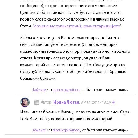
сообщение), то срочно перепишите его маленькими
буквами. А большие начальные буквы оставьте только в
первом слове каждого предложения и в личных именах.
Статья "
Изменение топика (темы), комментария и фото
".
2. Если же речь идет о Вашем комментарии, то Вы его
сейчас изменить уже не сможете. (Свой комментарий
можно менять только до тех пор, пока на него нет ни одного
ответа. Когда придет модератор, он удалит Ваш
комментарий и все ответы на него). Но в будущем прошу
сразу публиковать Ваши сообщения без слов, набранных
большими буквами.
Войдите
или
зарегистрируйтесь
, чтобы отправлять комментарии
Автор:
Ирина Лютая
, 8 мая, 2011 - 18:29
#
Извините за большие буквы, не заметила что включен Caps
Lock. Заметила уже когда отправила комментарий.
Войдите
или
зарегистрируйтесь
, чтобы отправлять комментарии