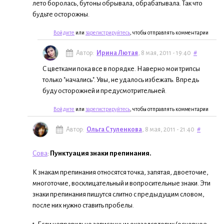
лето боролась, бутоны обрывала, обрабатывала. Так что
будьте осторожны.
Войдите
или
зарегистрируйтесь
, чтобы отправлять комментарии
Автор:
Ирина Лютая
, 8 мая, 2011 - 19:40
#
C цветками пока все в порядке. Наверно мои трипсы
только "начались". Увы, не удалось избежать. Впредь
буду осторожней и предусмотрительней.
Войдите
или
зарегистрируйтесь
, чтобы отправлять комментарии
Автор:
Ольга Стуленкова
, 8 мая, 2011 - 21:40
#
Сова
:
Пунктуация знаки препинания.
К знакам препинания относятся точка, запятая, двоеточие,
многоточие, восклицательный и вопросительные знаки. Эти
знаки препинания пишутся слитно с предыдущим словом,
после них нужно ставить пробелы.