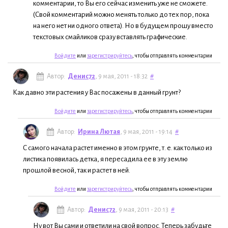
комментарии, то Вы его сейчас изменить уже не сможете.
(Свой комментарий можно менять только до тех пор, пока
на него нет ни одного ответа). Но в будущем прошу вместо
текстовых смайликов сразу вставлять графические.
Войдите
или
зарегистрируйтесь
, чтобы отправлять комментарии
Автор:
Денис72
, 9 мая, 2011 - 18:32
#
Как давно эти растения у Вас посажены в данный грунт?
Войдите
или
зарегистрируйтесь
, чтобы отправлять комментарии
Автор:
Ирина Лютая
, 9 мая, 2011 - 19:14
#
C самого начала растет именно в этом грунте, т. е. как только из
листика появилась детка, я пересадила ее в эту землю
прошлой весной, так и растет в ней.
Войдите
или
зарегистрируйтесь
, чтобы отправлять комментарии
Автор:
Денис72
, 9 мая, 2011 - 20:13
#
Ну вот Вы сами и ответили на свой вопрос. Теперь забудьте