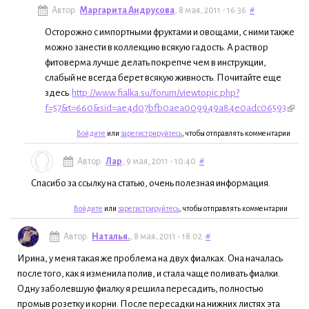
Автор:
Маргарита Андрусова
, 8 мая, 2011 - 16:36
#
Осторожно с импортными фруктами и овощами, с ними также
можно занести в коллекцию всякую гадость. А раствор
фитоверма лучше делать покрепче чем в инструкции,
слабый не всегда берет всякую живность. Почитайте еще
здесь
http://www.fialka.su/forum/viewtopic.php?
f=57&t=660&sid=ae4d07bfb0aea009949a84e0adc06593
Войдите
или
зарегистрируйтесь
, чтобы отправлять комментарии
Автор:
Лар
, 9 мая, 2011 - 10:40
#
Спасибо за ссылку на статью, очень полезная информация.
Войдите
или
зарегистрируйтесь
, чтобы отправлять комментарии
Автор:
Наталья.
, 8 мая, 2011 - 18:02
#
Ирина, у меня такая же проблема на двух фиалках. Она началась
после того, как я изменила полив, и стала чаще поливать фиалки.
Одну заболевшую фиалку я решила пересадить, полностью
промыв розетку и корни. После пересадки на нижних листях эта