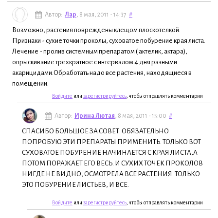
Автор:
Лар
, 8 мая, 2011 - 14:37
#
Возможно, растения повреждены клещом плоскотелкой.
Признаки - сухие точки проколы, суховатое побурение края листа.
Лечение - пролив системным препаратом ( актелик, актара),
опрыскивание трехкратное с интервалом 4 дня разными
акарицидами.Обработать надо все растения, находящиеся в
помещении.
Войдите
или
зарегистрируйтесь
, чтобы отправлять комментарии
Автор:
Ирина Лютая
, 8 мая, 2011 - 15:00
#
СПАСИБО БОЛЬШОЕ ЗА СОВЕТ. ОБЯЗАТЕЛЬНО
ПОПРОБУЮ ЭТИ ПРЕПАРАТЫ ПРИМЕНИТЬ. ТОЛЬКО ВОТ
СУХОВАТОЕ ПОБУРЕНИЕ НАЧИНАЕТСЯ С КРАЯ ЛИСТА,А
ПОТОМ ПОРАЖАЕТ ЕГО ВЕСЬ. И СУХИХ ТОЧЕК ПРОКОЛОВ
НИГДЕ НЕ ВИДНО, ОСМОТРЕЛА ВСЕ РАСТЕНИЯ. ТОЛЬКО
ЭТО ПОБУРЕНИЕ ЛИСТЬЕВ, И ВСЕ.
Войдите
или
зарегистрируйтесь
, чтобы отправлять комментарии