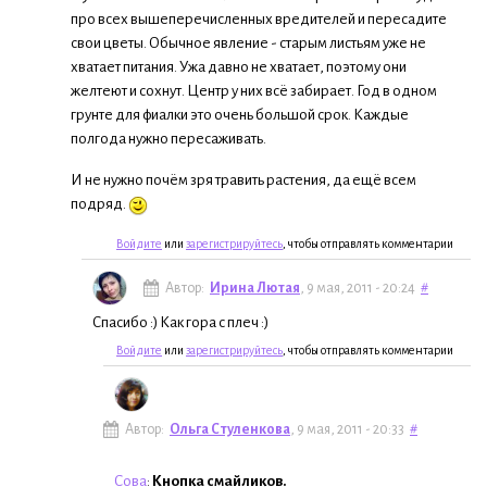
про всех вышеперечисленных вредителей и пересадите
свои цветы. Обычное явление - старым листьям уже не
хватает питания. Ужа давно не хватает, поэтому они
желтеют и сохнут. Центр у них всё забирает. Год в одном
грунте для фиалки это очень большой срок. Каждые
полгода нужно пересаживать.
И не нужно почём зря травить растения, да ещё всем
подряд.
Войдите
или
зарегистрируйтесь
, чтобы отправлять комментарии
Автор:
Ирина Лютая
, 9 мая, 2011 - 20:24
#
Спасибо :) Как гора с плеч :)
Войдите
или
зарегистрируйтесь
, чтобы отправлять комментарии
Автор:
Ольга Стуленкова
, 9 мая, 2011 - 20:33
#
Сова
:
Кнопка смайликов.