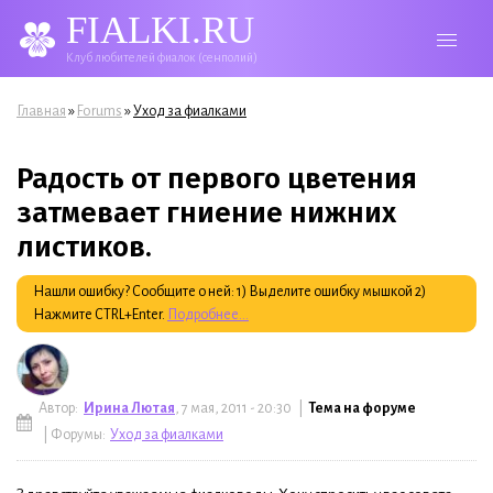
FIALKI.RU
Клуб любителей фиалок (сенполий)
Вы здесь
»
»
Главная
Forums
Уход за фиалками
Радость от первого цветения
затмевает гниение нижних
листиков.
Нашли ошибку? Сообщите о ней: 1) Выделите ошибку мышкой 2)
Нажмите CTRL+Enter.
Подробнее...
Автор:
Ирина Лютая
, 7 мая, 2011 - 20:30 |
Тема на форуме
| Форумы:
Уход за фиалками