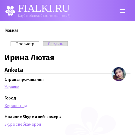
FIALKI.RU
Клуб любителей фиалок (сенполий)
Вы здесь
Главная
Главные вкладки
Просмотр
(активная вкладка)
Следить
Ирина Лютая
Anketa
Страна проживания
Украина
Город
Кировоград
Наличие Skype и веб-камеры
Skype с вебкамерой