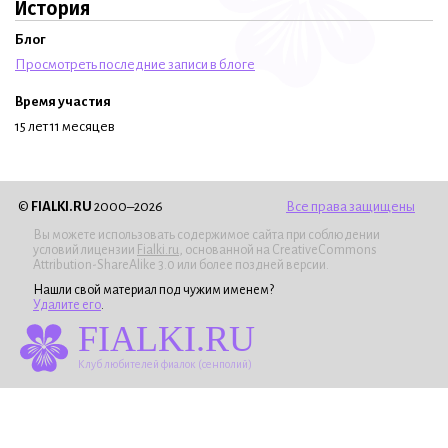
История
Блог
Просмотреть последние записи в блоге
Время участия
15 лет 11 месяцев
©
FIALKI.RU
2000–2026
Все права защищены
Вы можете использовать содержимое сайта при соблюдении
условий лицензии
Fialki.ru
, основанной на CreativeCommons
Attribution-ShareAlike 3.0 или более поздней версии.
Нашли свой материал под чужим именем?
Удалите его
.
FIALKI.RU
Клуб любителей фиалок (сенполий)