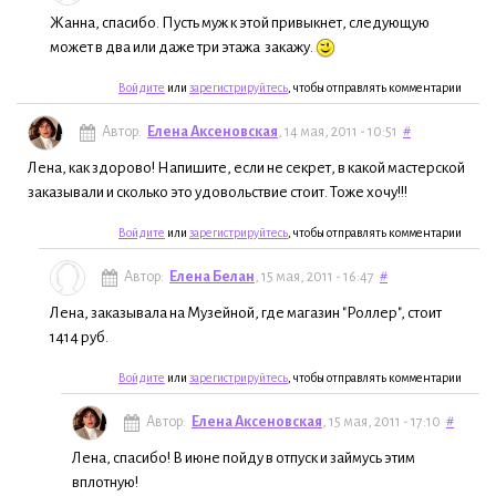
Жанна, спасибо. Пусть муж к этой привыкнет, следующую
может в два или даже три этажа закажу.
Войдите
или
зарегистрируйтесь
, чтобы отправлять комментарии
Автор:
Елена Аксеновская
, 14 мая, 2011 - 10:51
#
Лена, как здорово! Напишите, если не секрет, в какой мастерской
заказывали и сколько это удовольствие стоит. Тоже хочу!!!
Войдите
или
зарегистрируйтесь
, чтобы отправлять комментарии
Автор:
Елена Белан
, 15 мая, 2011 - 16:47
#
Лена, заказывала на Музейной, где магазин "Роллер", стоит
1414 руб.
Войдите
или
зарегистрируйтесь
, чтобы отправлять комментарии
Автор:
Елена Аксеновская
, 15 мая, 2011 - 17:10
#
Лена, спасибо! В июне пойду в отпуск и займусь этим
вплотную!