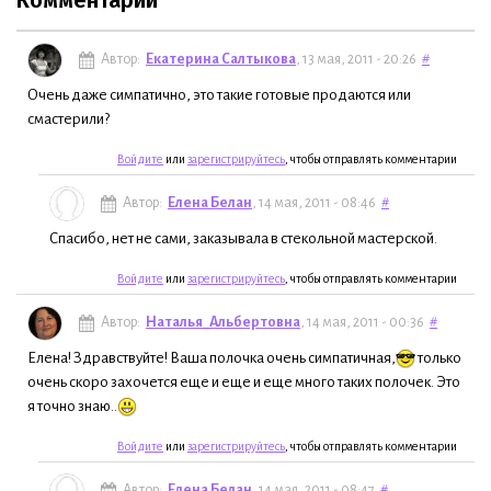
Автор:
Екатерина Салтыкова
, 13 мая, 2011 - 20:26
#
Очень даже симпатично, это такие готовые продаются или
смастерили?
Войдите
или
зарегистрируйтесь
, чтобы отправлять комментарии
Автор:
Елена Белан
, 14 мая, 2011 - 08:46
#
Спасибо, нет не сами, заказывала в стекольной мастерской.
Войдите
или
зарегистрируйтесь
, чтобы отправлять комментарии
Автор:
Наталья_Альбертовна
, 14 мая, 2011 - 00:36
#
Елена! Здравствуйте! Ваша полочка очень симпатичная,
только
очень скоро захочется еще и еще и еще много таких полочек. Это
я точно знаю..
Войдите
или
зарегистрируйтесь
, чтобы отправлять комментарии
Автор:
Елена Белан
, 14 мая, 2011 - 08:47
#