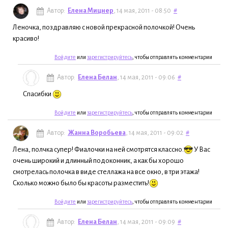
Автор:
Елена Мицнер
, 14 мая, 2011 - 08:50
#
Леночка, поздравляю с новой прекрасной полочкой! Очень
красиво!
Войдите
или
зарегистрируйтесь
, чтобы отправлять комментарии
Автор:
Елена Белан
, 14 мая, 2011 - 09:06
#
Спасибки
Войдите
или
зарегистрируйтесь
, чтобы отправлять комментарии
Автор:
Жанна Воробьева
, 14 мая, 2011 - 09:02
#
Лена, полчка супер! Фиалочки на ней смотрятся классно.
У Вас
очень широкий и длинный подоконник, а как бы хорошо
смотрелась полочка в виде стеллажа на все окно, в три этажа!
Сколько можно было бы красоты разместить!
Войдите
или
зарегистрируйтесь
, чтобы отправлять комментарии
Автор:
Елена Белан
, 14 мая, 2011 - 09:09
#