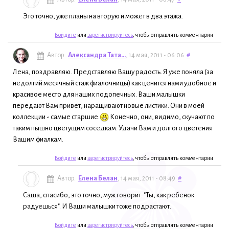
Это точно, уже планы на вторую и может в два этажа.
Войдите
или
зарегистрируйтесь
, чтобы отправлять комментарии
Автор:
Александра Тата...
, 14 мая, 2011 - 06:06
#
Лена, поздравляю. Представляю Вашу радость. Я уже поняла (за
недолгий месячный стаж фиалочницы) как ценится нами удобное и
красивое место для наших подопечных. Ваши малышки
передают Вам привет, наращивают новые листики. Они в моей
коллекции - самые старшие.
Конечно, они, видимо, скучают по
таким пышно цветущим соседкам. Удачи Вам и долгого цветения
Вашим фиалкам.
Войдите
или
зарегистрируйтесь
, чтобы отправлять комментарии
Автор:
Елена Белан
, 14 мая, 2011 - 08:49
#
Саша, спасибо, это точно, муж говорит: "Ты, как ребенок
радуешься". И Ваши малышки тоже подрастают.
Войдите
или
зарегистрируйтесь
, чтобы отправлять комментарии