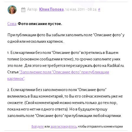
Автор:
Юлия Попова
, 14 мая, 2011 - 08:24
#
Сова
:
Фото описание пустое.
При публикации фото Вы забыли заполнить поле "Описание фото" у
одной или нескольких картинок..
1. Если картинки без поля "Описание фото" встретились в Вашем
топике (основном сообщении в теме), то срочно заполните у них
это поле. Для этого не требуется перезагружать фото на Radikal.ru.
Статья
"Заполнение поля "Описание фото" при публикации
картинок"
.
2. Если картинки без заполненного поля "Описание фото"
вклинились в Ваш комментарий, то Вы его сейчас изменить уже не
сможете. (Свой комментарий можно менять только до тех пор,
пока на него нет ни одного ответа). Но в будущем прошу
заполнять поле "Описание фото" при публикации любой картинки.
Войдите
или
зарегистрируйтесь
, чтобы отправлять комментарии