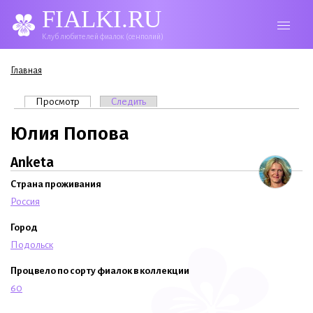
FIALKI.RU
Клуб любителей фиалок (сенполий)
Вы здесь
Главная
Главные вкладки
Просмотр
(активная вкладка)
Следить
Юлия Попова
Anketa
Страна проживания
Россия
Город
Подольск
Процвело по сорту фиалок в коллекции
60