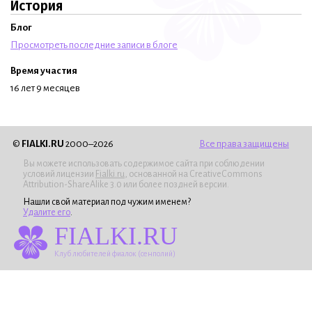
История
Блог
Просмотреть последние записи в блоге
Время участия
16 лет 9 месяцев
©
FIALKI.RU
2000–2026
Все права защищены
Вы можете использовать содержимое сайта при соблюдении
условий лицензии
Fialki.ru
, основанной на CreativeCommons
Attribution-ShareAlike 3.0 или более поздней версии.
Нашли свой материал под чужим именем?
Удалите его
.
FIALKI.RU
Клуб любителей фиалок (сенполий)