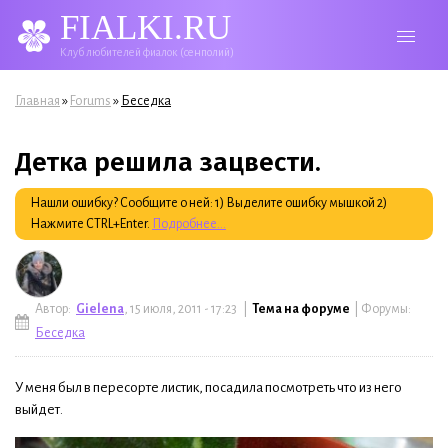
FIALKI.RU
Клуб любителей фиалок (сенполий)
Вы здесь
»
»
Главная
Forums
Беседка
Детка решила зацвести.
Нашли ошибку? Сообщите о ней: 1) Выделите ошибку мышкой 2)
Нажмите CTRL+Enter.
Подробнее...
Автор:
Gielena
, 15 июля, 2011 - 17:23 |
Тема на форуме
| Форумы:
Беседка
У меня был в пересорте листик, посадила посмотреть что из него
выйдет.