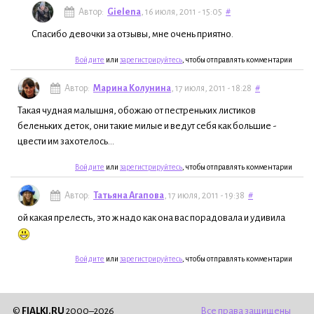
Автор:
Gielena
, 16 июля, 2011 - 15:05
#
Спасибо девочки за отзывы, мне очень приятно.
Войдите
или
зарегистрируйтесь
, чтобы отправлять комментарии
Автор:
Марина Колунина
, 17 июля, 2011 - 18:28
#
Такая чудная малышня, обожаю от пестреньких листиков
беленьких деток, они такие милые и ведут себя как большие -
цвести им захотелось...
Войдите
или
зарегистрируйтесь
, чтобы отправлять комментарии
Автор:
Татьяна Агапова
, 17 июля, 2011 - 19:38
#
ой какая прелесть, это ж надо как она вас порадовала и удивила
Войдите
или
зарегистрируйтесь
, чтобы отправлять комментарии
©
FIALKI.RU
2000–2026
Все права защищены