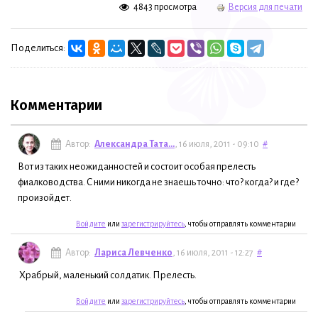
4843 просмотра
Версия для печати
Поделиться:
Комментарии
Автор:
Александра Тата...
, 16 июля, 2011 - 09:10
#
Вот из таких неожиданностей и состоит особая прелесть
фиалководства. С ними никогда не знаешь точно: что? когда? и где?
произойдет.
Войдите
или
зарегистрируйтесь
, чтобы отправлять комментарии
Автор:
Лариса Левченко
, 16 июля, 2011 - 12:27
#
Храбрый, маленький солдатик. Прелесть.
Войдите
или
зарегистрируйтесь
, чтобы отправлять комментарии