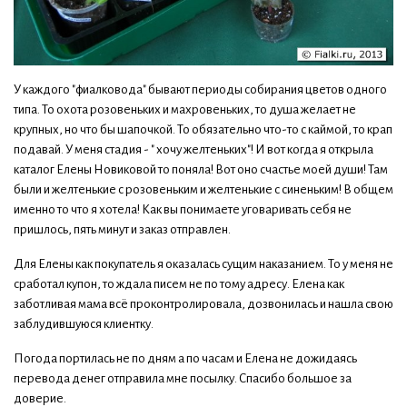
У каждого "фиалковода" бывают периоды собирания цветов одного
типа. То охота розовеньких и махровеньких, то душа желает не
крупных, но что бы шапочкой. То обязательно что-то с каймой, то крап
подавай. У меня стадия - " хочу желтеньких"! И вот когда я открыла
каталог Елены Новиковой то поняла! Вот оно счастье моей души! Там
были и желтенькие с розовеньким и желтенькие с синеньким! В общем
именно то что я хотела! Как вы понимаете уговаривать себя не
пришлось, пять минут и заказ отправлен.
Для Елены как покупатель я оказалась сущим наказанием. То у меня не
сработал купон, то ждала писем не по тому адресу. Елена как
заботливая мама всё проконтролировала, дозвонилась и нашла свою
заблудившуюся клиентку.
Погода портилась не по дням а по часам и Елена не дожидаясь
перевода денег отправила мне посылку. Спасибо большое за
доверие.