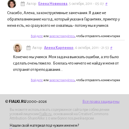
Автор:
Елена Новикова
, 5 октября, 2011 - 05:07
#
Спасибо, Алена, за конструктивные замечания. Я даже не
обратила внимание на год, который указан в Гарантиях, принтер у
меня есть, но сразу всего не охватишь- потому мы и учимся.
Войдите
или
зарегистрируйтесь
, чтобы отправлять комментарии
Автор:
Алена Карпенко
, 6 октября, 2011 - 21:53
#
Конечно мы учимся. Моя задача выискать ошибки, а это было
сделать очень тяжело. Боялась что ничего не найду и меня от
отстранят от преподавания...
Войдите
или
зарегистрируйтесь
, чтобы отправлять комментарии
©
FIALKI.RU
2000–2026
Все права защищены
Вы можете использовать содержимое сайта при соблюдении
условий лицензии
Fialki.ru
, основанной на CreativeCommons
Attribution-ShareAlike 3.0 или более поздней версии.
Нашли свой материал под чужим именем?