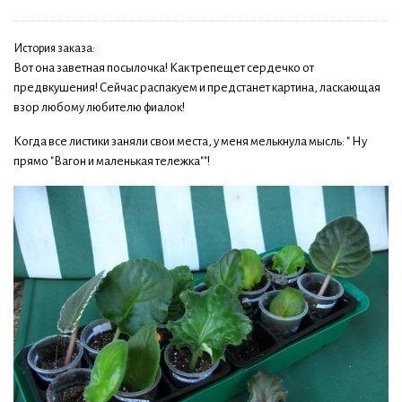
История заказа:
Вот она заветная посылочка! Как трепещет сердечко от
предвкушения! Сейчас распакуем и предстанет картина, ласкающая
взор любому любителю фиалок!
Когда все листики заняли свои места, у меня мелькнула мысль: " Ну
прямо "Вагон и маленькая тележка""!