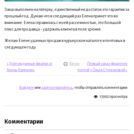
Заказ выполнен на пятерку, единственный недостаток это гарантии за
прошлый год. Думаю что в следующий раз Елена примет это во
внимание. Елена справилась с моей рассеянностью, это большой
плюс для продавца - удержать клиента в поле зрения.
Желаю Елене удачных продаж в курьерском каталоге и почтовых в
следующем году.
« Долгожданные фиалки от
Вверх
Первый заказ фиалочек
Алены Карпенко
почтой у Ольги Стуленковой »
Войдите
или
зарегистрируйтесь
, чтобы отправлять комментарии
13992 просмотра
Комментарии