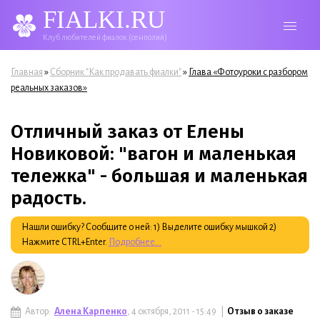
FIALKI.RU
Клуб любителей фиалок (сенполий)
Вы здесь
»
»
Главная
Сборник "Как продавать фиалки"
Глава «Фотоуроки с разбором
реальных заказов»
Отличный заказ от Елены
Новиковой: "вагон и маленькая
тележка" - большая и маленькая
радость.
Нашли ошибку? Сообщите о ней: 1) Выделите ошибку мышкой 2)
Нажмите CTRL+Enter.
Подробнее...
Автор:
Алена Карпенко
, 4 октября, 2011 - 15:49 |
Отзыв о заказе