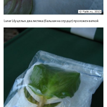
Lunar Lily целых два листика (бальзам на сердце) проложен ваткой.