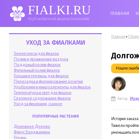
FIALKI.RU
ГЛАВНАЯ
Н
Клуб любителей фиалок (сенполий)
Вы здесь
»
Главная
Сборн
УХОД ЗА ФИАЛКАМИ
Долгож
Землесмеси для фиалок
Полив и увлажнение воздуха
Поддоный полив фиалок
Нашли ошибку
Фитильный полив фиалок
Горшки и теплицы для фиалок
Пересадка и формирование розетки
Удобрения и микроэлементы для фиалок
Температура и свет для фиалок
Сезонное содержание фиалок
Автор:
Ири
Уход за фиалками, разное
ПОПУЛЯРНЫЕ РАСТЕНИЯ
История заказа
Тяжело пройти
Денежное Дерево
Фикус Бенджамина
уменьшить поч
Герань