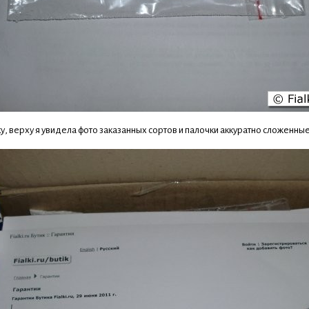
, верху я увидела фото заказанных сортов и палочки аккуратно сложенные 