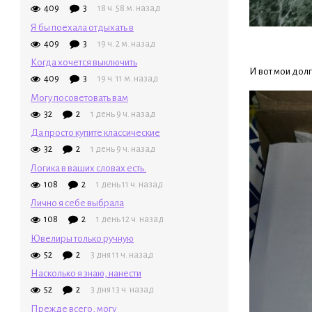
409
3
18 ч. 58 м. назад
Я бы поехала отдыхать в
409
3
19 ч. 2 м. назад
Когда хочется выключить
И вот мои дол
409
3
19 ч. 11 м. назад
Могу посоветовать вам
32
2
1 день 9 ч. назад
Да просто купите классические
32
2
1 день 9 ч. назад
Логика в ваших словах есть.
108
2
1 день 11 ч. назад
Лично я себе выбрала
108
2
1 день 12 ч. назад
Ювелиры только ручную
52
2
3 дня 11 ч. назад
Насколько я знаю, нанести
52
2
3 дня 13 ч. назад
Прежде всего, могу