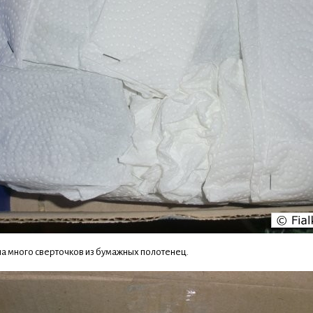
ла много сверточков из бумажных полотенец.