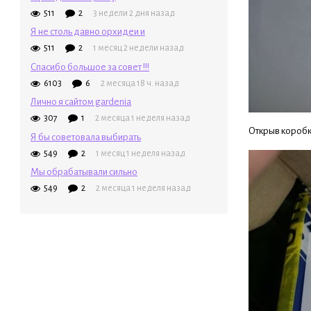
511
2
3 недели 2 дня назад
Я не столь давно орхидеи и
511
2
1 месяц 2 недели назад
Спасибо большое за совет !!!
6103
6
2 месяца 18 ч. назад
Лично я сайтом gardenia
307
1
2 месяца 1 неделя назад
Открыв коробку
Я бы советовала выбирать
549
2
1 месяц 1 неделя назад
Мы обрабатывали сильно
549
2
2 месяца 1 неделя назад