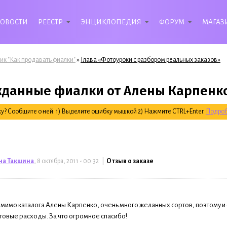
ОВОСТИ
РЕЕСТР
ЭНЦИКЛОПЕДИЯ
ФОРУМ
МАГАЗ
»
ик "Как продавать фиалки"
Глава «Фотоуроки с разбором реальных заказов»
данные фиалки от Алены Карпенк
? Сообщите о ней: 1) Выделите ошибку мышкой 2) Нажмите CTRL+Enter.
Подроб
на Такшина
, 8 октября, 2011 - 00:32 |
Отзыв о заказе
:
 мимо каталога Алены Карпенко, очень много желанных сортов, поэтому и 
товые расходы. За что огромное спасибо!