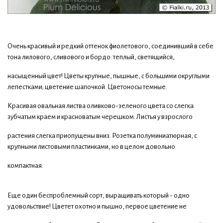
Очень красивый и редкий оттенок фиолетового, соединивший в себе
тона лилового, сливового и бордо: теплый, светящийся,
насыщенный цвет! Цветы крупные, пышные, с большими округлыми
лепестками; цветение шапочкой. Цветоносы темные.
Красивая овальная листва оливково-зеленого цвета со слегка
зубчатым краем и красноватым черешком. Листья у взрослого
растения слегка приопущены вниз. Розетка полуминиатюрная, с
крупными листовыми пластинками, но в целом довольно
компактная.
Еще один беспроблемный сорт, выращивать который - одно
удовольствие! Цветет охотно и пышно, первое цветение не