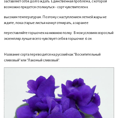
заставляет себя долго ждать. Единственная проблема, с которой
возможно придется столкнуться - сорт чувствителен к
высоким температурам. Поэтому с наступлением летней жары не
ждите, пока старые листья начнут отмирать, а заранее
переставляйте горшочек на нижнюю полку. В мои условиях взрослый
экземпляр лучше всего чувствует себя в горшочке 6 см.
Название сорта переводится на русский как "Восхитительный
сливовый" или "Лакомый сливовый".