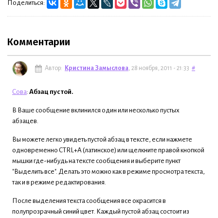
Поделиться:
Комментарии
Автор:
Кристина Замыслова
, 28 ноября, 2011 - 21:33
#
Сова
:
Абзац пустой.
В Ваше сообщение вклинился один или несколько пустых
абзацев.
Вы можете легко увидеть пустой абзац в тексте, если нажмете
одновременно CTRL+A (латинское) или щелкните правой кнопкой
мышки где-нибудь на тексте сообщения и выберите пункт
"Выделить все". Делать это можно как в режиме просмотра текста,
так и в режиме редактирования.
После выделения текста сообщения все окрасится в
полупрозрачный синий цвет. Каждый пустой абзац состоит из