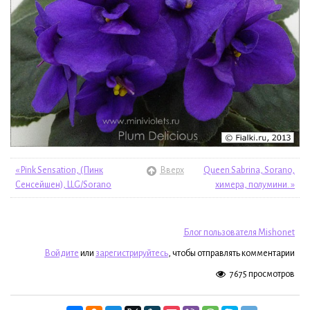
« Pink Sensation, (Пинк
Вверх
Queen Sabrina, Sorano,
Сeнсейшен), LLG/Sorano
химера, полумини. »
Блог пользователя Mishonet
Войдите
или
зарегистрируйтесь
, чтобы отправлять комментарии
7675 просмотров