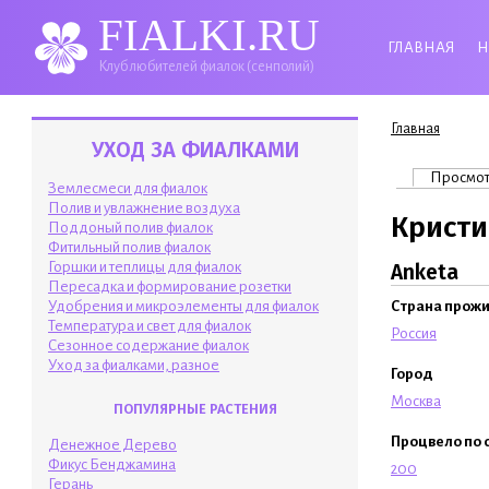
FIALKI.RU
ГЛАВНАЯ
Н
Клуб любителей фиалок (сенполий)
Вы здесь
Главная
УХОД ЗА ФИАЛКАМИ
Главные 
Просмо
Землесмеси для фиалок
Полив и увлажнение воздуха
Кристи
Поддоный полив фиалок
Фитильный полив фиалок
Горшки и теплицы для фиалок
Anketa
Пересадка и формирование розетки
Удобрения и микроэлементы для фиалок
Страна прож
Температура и свет для фиалок
Россия
Сезонное содержание фиалок
Уход за фиалками, разное
Город
Москва
ПОПУЛЯРНЫЕ РАСТЕНИЯ
Процвело по 
Денежное Дерево
Фикус Бенджамина
200
Герань