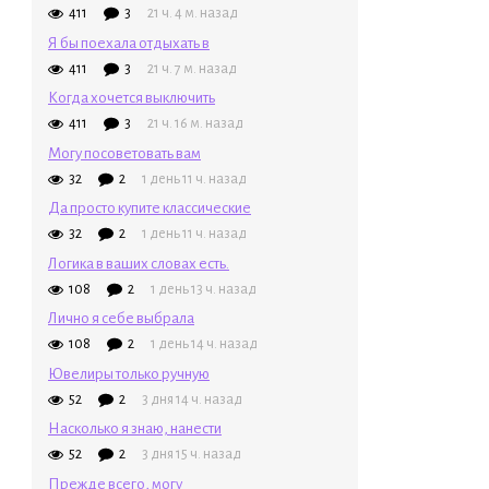
411
3
21 ч. 4 м. назад
Я бы поехала отдыхать в
411
3
21 ч. 7 м. назад
Когда хочется выключить
411
3
21 ч. 16 м. назад
Могу посоветовать вам
32
2
1 день 11 ч. назад
Да просто купите классические
32
2
1 день 11 ч. назад
Логика в ваших словах есть.
108
2
1 день 13 ч. назад
Лично я себе выбрала
108
2
1 день 14 ч. назад
Ювелиры только ручную
52
2
3 дня 14 ч. назад
Насколько я знаю, нанести
52
2
3 дня 15 ч. назад
Прежде всего, могу