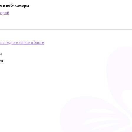
e и веб-камеры
мерой
оследние записи в блоге
я
ев