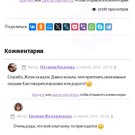
Войдите
или
зарегистрируйтесь
, чтобы отправлять комментарии
21087 просмотров
Поделиться:
Комментарии
Автор:
Наталия Насачева
, 4 апреля, 2012 - 08:10
#
Спасибо,Женя за идею.Давно искала, чем притенить свои южные
окошки.Как говорится красиво и недорого!
Войдите
или
зарегистрируйтесь
, чтобы отправлять комментарии
Автор:
Евгения Федоряченко
, 4 апреля, 2012 - 18:06
#
Очень рада, что мой опыт кому-то пригодился