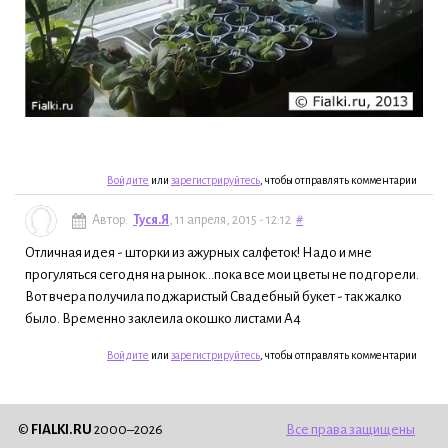
Войдите
или
зарегистрируйтесь
, чтобы отправлять комментарии
Автор:
Туся.Я
, 11 апреля, 2015 - 12:12
#
Отличная идея - шторки из ажурных салфеток! Надо и мне
прогуляться сегодня на рынок...пока все мои цветы не подгорели.
Вот вчера получила поджаристый Свадебный букет - так жалко
было. Временно заклеила окошко листами А4
Войдите
или
зарегистрируйтесь
, чтобы отправлять комментарии
©
FIALKI.RU
2000–2026
Все права защищены