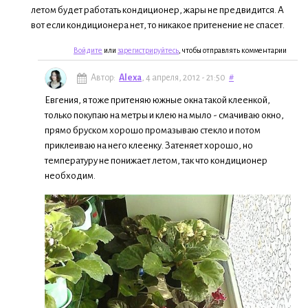
летом будет работать кондиционер, жары не предвидится. А
вот если кондиционера нет, то никакое притенение не спасет.
Войдите
или
зарегистрируйтесь
, чтобы отправлять комментарии
Автор:
Alexa
, 4 апреля, 2012 - 21:50
#
Евгения, я тоже притеняю южные окна такой клеенкой,
только покупаю на метры и клею на мыло - смачиваю окно,
прямо бруском хорошо промазываю стекло и потом
приклеиваю на него клеенку. Затеняет хорошо, но
температуру не понижает летом, так что кондиционер
необходим.