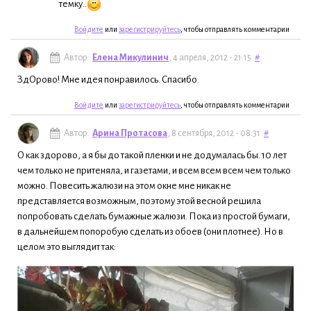
темку..
Войдите
или
зарегистрируйтесь
, чтобы отправлять комментарии
Автор:
Елена Микулинич
, 4 апреля, 2012 - 21:15
#
ЗдОрово! Мне идея понравилось. Спасибо.
Войдите
или
зарегистрируйтесь
, чтобы отправлять комментарии
Автор:
Арина Протасова
, 8 сентября, 2012 - 08:31
#
О как здорово, а я бы до такой пленки и не додумалась бы. 10 лет
чем только не притеняла, и газетами, и всем всем всем чем только
можно. Повесить жалюзи на этом окне мне никак не
представляется возможным, поэтому этой весной решила
попробовать сделать бумажные жалюзи. Пока из простой бумаги,
в дальнейшем попоробую сделать из обоев (они плотнее). Но в
целом это выглядит так: