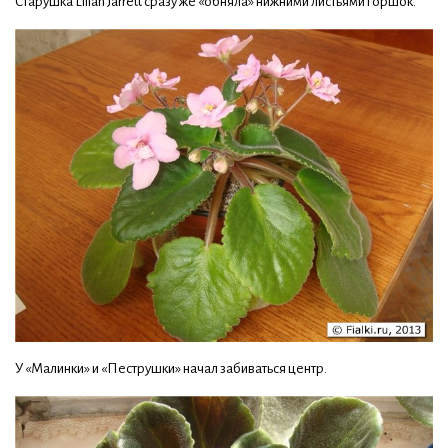
Старушка Lilian Jarrett сразу же «обняла» нижними листьями горшок.
У «Малинки» и «Пеструшки» начал забиваться центр.