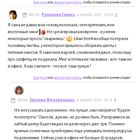
Войдите
или
зарегистрируйтесь
, чтобы отправлять комментарии
Автор:
Романова Галина
, 4 апреля, 2012 - 09:52
#
Я сама недавно всю голову изломала, чем притенить мои
восточные окна!
Не среагировала вовремя - и у меня
некоторые просто "сварились".
Lilian Jerett вообще потеряла
половину листвы, у некоторых пришлось оборвать цветы с
пятнами ожогов. Я завесила марлей, сложенной вдвое, поскольку
про салфетку не подумала. Мне эстетика не так важна - все-таки не
в офисе. А как считаете - что все-таки лучше?
Войдите
или
зарегистрируйтесь
, чтобы отправлять комментарии
Автор:
Евгения Федоряченко
, 4 апреля, 2012 - 18:14
#
Не могу сказать однозначно, что лучше, как говорится "будем
посмотреть". Ожогов, думаю, не должно быть. Расправится ли
забтый центр будет видно недели через две-три. Помимо
прямых солнечных лучей нужно еще учитывать температуру на
подоконнике. Сейчас у нас в офисе не больше 25 градусов,