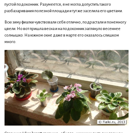
пустой подоконник. Разумеется, я не могла допустить такого
разбазаривания полезной площади и тут же заселила его цветами.
Всю зиму фиалки чувствовали себя отлично, подрастали и понемногу
цвели. Но вот пришла весна и на подоконник заглянуло весеннее
солнышко. На южном окне даже в марте его оказалось слишком
много.