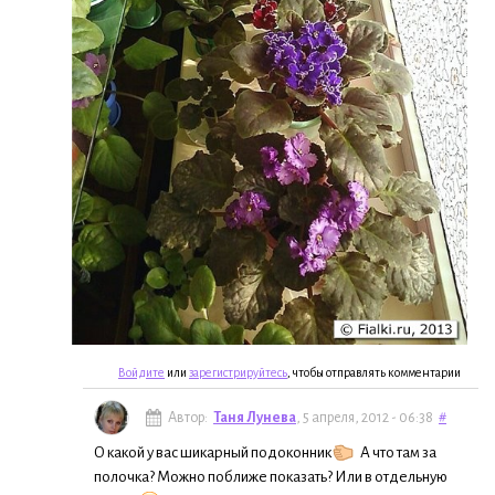
Войдите
или
зарегистрируйтесь
, чтобы отправлять комментарии
Автор:
Таня Лунева
, 5 апреля, 2012 - 06:38
#
О какой у вас шикарный подоконник
А что там за
полочка? Можно поближе показать? Или в отдельную