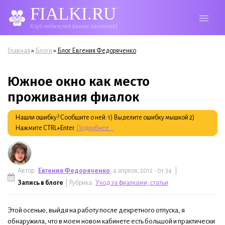
FIALKI.RU
Клуб любителей фиалок (сенполий)
Вы здесь
»
»
Главная
Блоги
Блог Евгения Федоряченко
Южное окно как место
проживания фиалок
Нашли ошибку? Сообщите о ней: 1) Выделите ошибку мышкой 2)
Нажмите CTRL+Enter.
Подробнее...
Автор:
Евгения Федоряченко
, 4 апреля, 2012 - 01:34 |
Запись в блоге
| Рубрика:
Уход за фиалками, статьи
Этой осенью, выйдя на работу после декретного отпуска, я
обнаружила, что в моем новом кабинете есть большой и практически