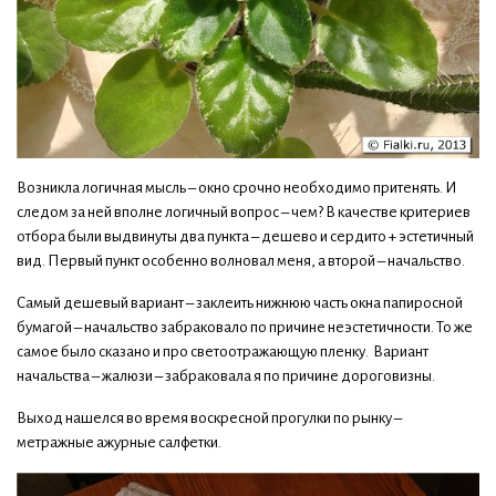
Возникла логичная мысль – окно срочно необходимо притенять. И
следом за ней вполне логичный вопрос – чем? В качестве критериев
отбора были выдвинуты два пункта – дешево и сердито + эстетичный
вид. Первый пункт особенно волновал меня, а второй – начальство.
Самый дешевый вариант – заклеить нижнюю часть окна папиросной
бумагой – начальство забраковало по причине неэстетичности. То же
самое было сказано и про светоотражающую пленку. Вариант
начальства – жалюзи – забраковала я по причине дороговизны.
Выход нашелся во время воскресной прогулки по рынку –
метражные ажурные салфетки.