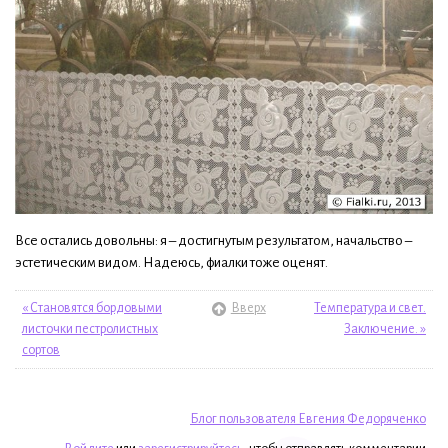
Все остались довольны: я – достигнутым результатом, начальство –
эстетическим видом. Надеюсь, фиалки тоже оценят.
« Становятся бордовыми
Вверх
Температура и свет.
листочки пестролистных
Заключение. »
сортов
Блог пользователя Евгения Федоряченко