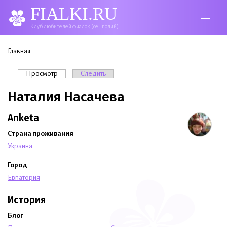
FIALKI.RU
Клуб любителей фиалок (сенполий)
Вы здесь
Главная
Главные вкладки
Просмотр
(активная вкладка)
Следить
Наталия Насачева
Anketa
Страна проживания
Украина
Город
Евпатория
История
Блог