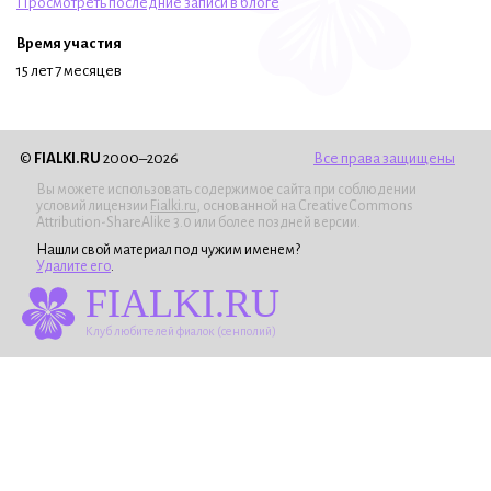
Просмотреть последние записи в блоге
Время участия
15 лет 7 месяцев
©
FIALKI.RU
2000–2026
Все права защищены
Вы можете использовать содержимое сайта при соблюдении
условий лицензии
Fialki.ru
, основанной на CreativeCommons
Attribution-ShareAlike 3.0 или более поздней версии.
Нашли свой материал под чужим именем?
Удалите его
.
FIALKI.RU
Клуб любителей фиалок (сенполий)