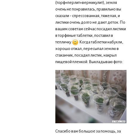
(торф+перлит+вермикулит), земля
очень не понравилась, правильно вы
сказали - спрессованная, тяжелая, и
листики очень долго не дают деток. По
вашим советам сейчас посадил листики
в торфяные таблетки, поставил в
тепличку.
Когда таблетки набухли,
хорошо отжал, пересыпал землю в
стаканчик, посадил листик, накрыл
пищевой пленкой. Выкладываю фото:
Спасибо вам большое за помощь, за