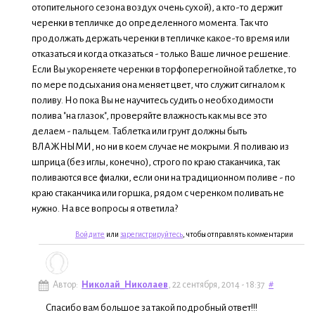
отопительного сезона воздух очень сухой), а кто-то держит
черенки в тепличке до определенного момента. Так что
продолжать держать черенки в тепличке какое-то время или
отказаться и когда отказаться - только Ваше личное решение.
Если Вы укореняете черенки в торфоперегнойной таблетке, то
по мере подсыхания она меняет цвет, что служит сигналом к
поливу. Но пока Вы не научитесь судить о необходимости
полива "на глазок", проверяйте влажность как мы все это
делаем - пальцем. Таблетка или грунт должны быть
ВЛАЖНЫМИ, но ни в коем случае не мокрыми. Я поливаю из
шприца (без иглы, конечно), строго по краю стаканчика, так
поливаются все фиалки, если они на традиционном поливе - по
краю стаканчика или горшка, рядом с черенком поливать не
нужно. На все вопросы я ответила?
Войдите
или
зарегистрируйтесь
, чтобы отправлять комментарии
Автор:
Николай_Николаев
, 22 сентября, 2014 - 18:37
#
Спасибо вам большое за такой подробный ответ!!!