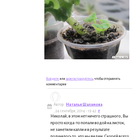
Войдите
или
зарегистрируйтесь
, чтобы отправлять
комментарии
Автор:
Наталья Шаламова
, 24 сентября, 2014 - 19:42
#
Николай, в этом нет ничего страшного, Вы
просто когда-то попали водой на листок,
не заметили капли и в результате
получилось то, что мы видим. Скорей всего