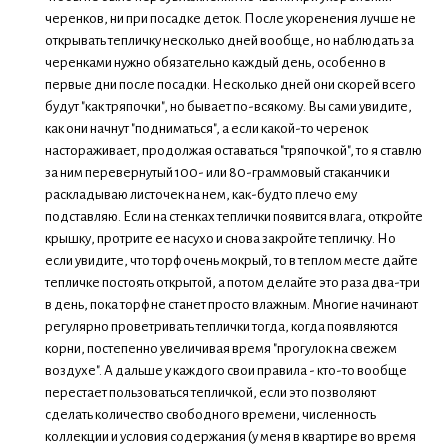
черенков, ни при посадке деток. После укоренения лучше не
открывать тепличку несколько дней вообще, но наблюдать за
черенками нужно обязательно каждый день, особенно в
первые дни после посадки. Несколько дней они скорей всего
будут "как тряпочки", но бывает по-всякому. Вы сами увидите,
как они начнут "подниматься", а если какой-то черенок
настораживает, продолжая оставаться "тряпочкой", то я ставлю
за ним перевернутый 100- или 80-граммовый стаканчик и
раскладываю листочек на нем, как-будто плечо ему
подставляю. Если на стенках теплички появится влага, откройте
крышку, протрите ее насухо и снова закройте тепличку. Но
если увидите, что торф очень мокрый, то в теплом месте дайте
тепличке постоять открытой, а потом делайте это раза два-три
в день, пока торф не станет просто влажным. Многие начинают
регулярно проветривать теплички тогда, когда появляются
корни, постепенно увеличивая время "прогулок на свежем
воздухе". А дальше у каждого свои правила - кто-то вообще
перестает пользоваться тепличкой, если это позволяют
сделать количество свободного времени, численность
коллекции и условия содержания (у меня в квартире во время