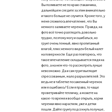
Вы поливаете не по краю стаканчика,
дальнейшем следите за этим внимательно
и такого больше не случится. Кроме того, у
меня сложилось впечатление, что Вы
немного заливаете черенок. Правда, на
фото всё точно разглядеть довольно
трудно, поэтому могу и ошибаться, но
грунт очень темный, явно пропитанный
влагой, плюс немного виден белый налет
на поверхности. Еще раз повторюсь, что
такое впечатление складывается глядя на
фото, а на нем что-то рассмотреть лучше
невозможно. Да и сам грунт выглядит
спрессованным, мало разрыхлителей. Это
ведь не в таблетке посаженный черенок
или я ошибаюсь? Если я права, то чаще
проветривайте тепличку, а можете на
какое-то время и вообще открыть, корни
черенки явно нарастили, уже и детки
пошли. Дайте грунту подсохнуть получше,