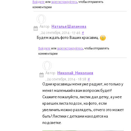
Войдите
или
зарегистрируйтесь
, чтобы отправлять
комментарии
Автор:
Наталья Шаламова
, 24 сентября, 2014 - 17:46
#
Будем ждать фото Ваших красавиц.
Войдите
или
зарегистрируйтесь
, чтобы отправлять
комментарии
Автор:
Николай_Николаев
, 24 сентября, 2014 - 18:58
#
Одни красавицы меня уже радуют, но только у
меня 1 маленький к вам вопросик будет!
Скажите пожалуйста, листик дал детку, а у нее
краешек листа подсох, на фото, если
увеличить можно разлядеть, отчего это может
быть? Листики с детками находятся на
подсветке.