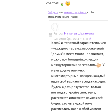
советы!!!
Войдите
или
зарегистрируйтесь
, чтобы
отправлять комментарии
Автор:
Наталья Шаламова
, 25 сентября, 2014 - 14:31
#
Какой интересный вариант тепличек
- у каждого черенка персональный
"домик" и места много не занимает,
можно при большой коллекции
между горшками расставлять
У
меня другие теплички,
многоквартирные, но здесь каждый
ищет свой вариант и всегда находит.
Будем ждать результатов, только
вот тогда откройте свою тему,
расскажите и покажите нам как всё
будет, а то мы в чужой теме
расписались, нас в любой момент