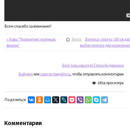
Всем спасибо за внимание!
« Глава "Укоренение черенков
Вверх
Вопросы-ответы: обсужда
фиалки"
выбор черенка для укоренения
Блог пользователя Елена Андрюнина
Войдите
или
зарегистрируйтесь
, чтобы отправлять комментарии
9834 просмотра
Поделиться:
Комментарии