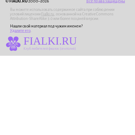
©
FIALKI.RU
2000–2026
Все права защищены
Вы можете использовать содержимое сайта при соблюдении
условий лицензии
Fialki.ru
, основанной на CreativeCommons
Attribution-ShareAlike 3.0 или более поздней версии.
Нашли свой материал под чужим именем?
Удалите его
.
FIALKI.RU
Клуб любителей фиалок (сенполий)