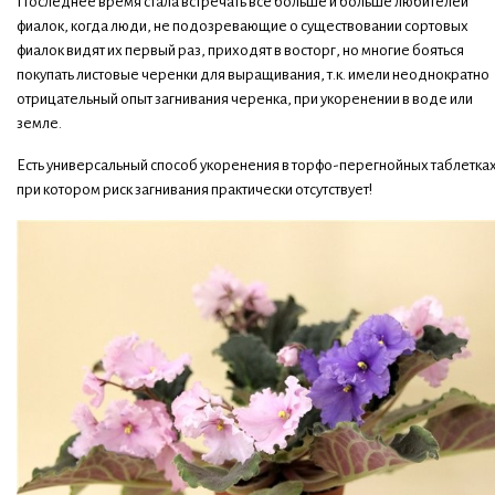
Последнее время стала встречать все больше и больше любителей
фиалок, когда люди, не подозревающие о существовании сортовых
фиалок видят их первый раз, приходят в восторг, но многие бояться
покупать листовые черенки для выращивания, т.к. имели неоднократно
отрицательный опыт загнивания черенка, при укоренении в воде или
земле.
Есть универсальный способ укоренения в торфо-перегнойных таблетках
при котором риск загнивания практически отсутствует!