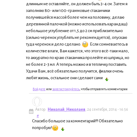
длинным не оставляйте, он должен быть 3-4 см. Затем я
заполняю 80- или 100-граммовые стаканчики
получившейся массой более чем на половину, делаю
деревянной палочкой (можно использовать карандаш)
небольшое углубление от 1,5 до 2 см приблизительно
(сильно черенок углублять не рекомендуется), опускаю
туда черенок и дело сделано.
Если сомневаетесь в
количестве влаги, Вам кажется, что этого всё-таки мало,
то аккуратно по краю стаканчика пролейте из шприца, но
не более 2-3 мл. А теперь можно и в тепличку поставить.
Удачи Вам, всё обязательно получится, фиалки очень
любят жизнь, остальное они сделают сами
Войдите
или
зарегистрируйтесь
, чтобы отправлять комментарии
Автор:
Николай_Николаев
, 24 сентября, 2014 - 16:56
#
Спасибо большое за комментарий!!! Обязательно
попробую!