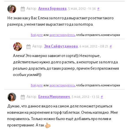
Автор:
Алена Бурякова
, 5 мая, 2012 - 11:36
#
Не знаю как у Вас Елена за пол года вырастают розетки такого
размера, у меня такие вырастают года за полтора.
Войдите
или
зарегистрируйтесь
, чтобы отправлять комментарии
Автор:
Эля Сайфутдинова
, 6 мая, 2012 - 08:21
#
Алена! Это наверно зависит от сорта!)) Некоторые,
действительно нужно долго растить, а некоторые за полгода
реально дорастить до таких размер, причем без приложения
особых усилий!))
Войдите
или
зарегистрируйтесь
, чтобы отправлять комментарии
Автор:
Елена Микулинич
, 5 мая, 2012 - 13:32
#
Думаю, что данное видео на самом деле поможет решиться
новичкам на укоренение в торф.таблетках. Очень наглядно. Мне
понравилось. Только можно было ещё добавить про полив и
проветривание. А так