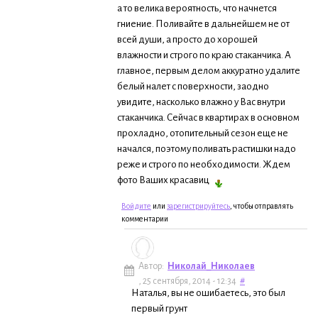
а то велика вероятность, что начнется
гниение. Поливайте в дальнейшем не от
всей души, а просто до хорошей
влажности и строго по краю стаканчика. А
главное, первым делом аккуратно удалите
белый налет с поверхности, заодно
увидите, насколько влажно у Вас внутри
стаканчика. Сейчас в квартирах в основном
прохладно, отопительный сезон еще не
начался, поэтому поливать растишки надо
реже и строго по необходимости. Ждем
фото Ваших красавиц
Войдите
или
зарегистрируйтесь
, чтобы отправлять
комментарии
Автор:
Николай_Николаев
, 25 сентября, 2014 - 12:34
#
Наталья, вы не ошибаетесь, это был
первый грунт