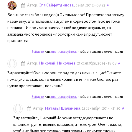
Автор:
Эля Сайфутдинова
, 6 мая, 2012 - 08:23
#
Большое спасибо за видео!)) Очень клевое! Про трихопол возьму
на заметку, а то пользовалась углем и корнеростом. Вроде тоже
не гниют... И про 2 часа в кипяченной водичке актуально, т.к.
заказала много черенков - посмотрим какие придут, может
пригодится!
Войдите
или
зарегистрируйтесь
, чтобы отправлять комментарии
Автор:
Николай_Николаев
, 21 сентября, 2014 - 18:08
#
Здравствуйте! Очень хорошее видео для начинающих! Скажите
пожалуйста, а как долго листик хранить в тепличке? Сколько раз
нужно проветривать, поливать?
Войдите
или
зарегистрируйтесь
, чтобы отправлять комментарии
Автор:
Наталья Шаламова
, 21 сентября, 2014 - 21:10
#
Здравствуйте, Николай! Черенки всегда укореняются во
влажном грунте, именно влажном, а не мокром. Очень важно,
чтобы не было переувлажнения почвы ни при укоренении