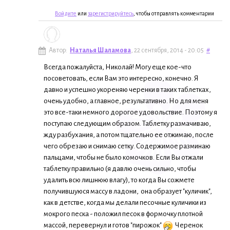
Войдите
или
зарегистрируйтесь
, чтобы отправлять комментарии
Автор:
Наталья Шаламова
, 22 сентября, 2014 - 20:05
#
Всегда пожалуйста, Николай! Могу еще кое-что
посоветовать, если Вам это интересно, конечно. Я
давно и успешно укореняю черенки в таких таблетках,
очень удобно, а главное, результативно. Но для меня
это все-таки немного дорогое удовольствие. Поэтому я
поступаю следующим образом. Таблетку размачиваю,
жду разбухания, а потом тщательно ее отжимаю, после
чего обрезаю и снимаю сетку. Содержимое разминаю
пальцами, чтобы не было комочков. Если Вы отжали
таблетку правильно (я давлю очень сильно, чтобы
удалить всю лишнюю влагу), то когда Вы сожмете
получившуюся массу в ладони, она образует "куличик",
как в детстве, когда мы делали песочные куличики из
мокрого песка - положил песок в формочку плотной
массой, перевернул и готов "пирожок"
Черенок