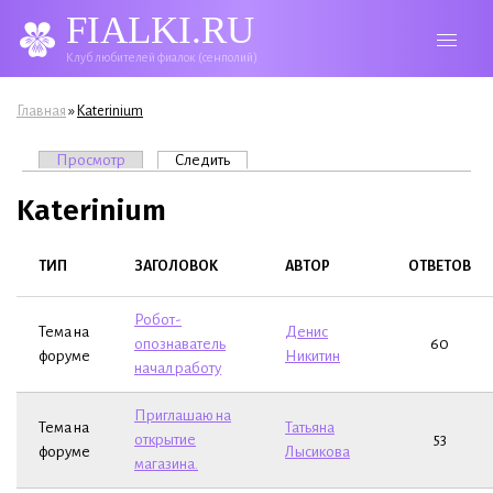
FIALKI.RU
Клуб любителей фиалок (сенполий)
Вы здесь
»
Главная
Katerinium
Главные вкладки
Просмотр
Следить
(активная вкладка)
Katerinium
ТИП
ЗАГОЛОВОК
АВТОР
ОТВЕТОВ
Робот-
Тема на
Денис
опознаватель
60
форуме
Никитин
начал работу
Приглашаю на
Тема на
Татьяна
открытие
53
форуме
Лысикова
магазина.