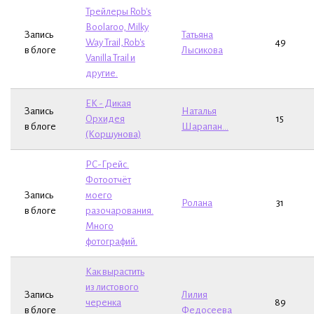
Трейлеры Rob's
Boolaroo, Milky
Запись
Татьяна
Way Trail,Rob's
49
в блоге
Лысикова
Vanilla Trail и
другие.
ЕК - Дикая
Запись
Наталья
Орхидея
15
в блоге
Шарапан...
(Коршунова)
РС-Грейс.
Фотоотчёт
Запись
моего
Ролана
31
в блоге
разочарования.
Много
фотографий.
Как вырастить
из листового
Запись
Лилия
черенка
89
в блоге
Федосеева