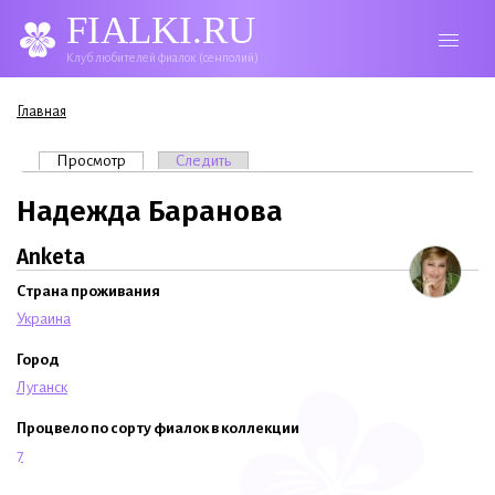
FIALKI.RU
Клуб любителей фиалок (сенполий)
Вы здесь
Главная
Главные вкладки
Просмотр
(активная вкладка)
Следить
Надежда Баранова
Anketa
Страна проживания
Украина
Город
Луганск
Процвело по сорту фиалок в коллекции
7