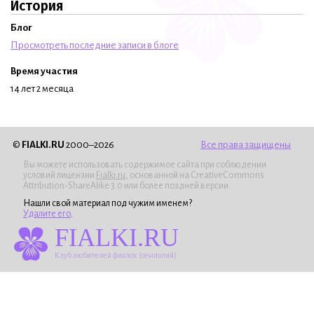
История
Блог
Просмотреть последние записи в блоге
Время участия
14 лет 2 месяца
©
FIALKI.RU
2000–2026
Все права защищены
Вы можете использовать содержимое сайта при соблюдении
условий лицензии
Fialki.ru
, основанной на CreativeCommons
Attribution-ShareAlike 3.0 или более поздней версии.
Нашли свой материал под чужим именем?
Удалите его
.
FIALKI.RU
Клуб любителей фиалок (сенполий)