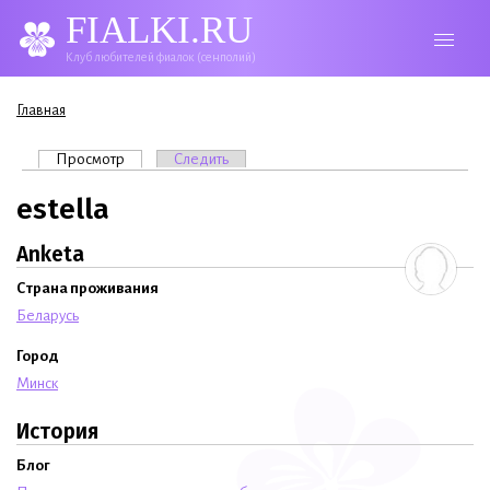
FIALKI.RU
Клуб любителей фиалок (сенполий)
Вы здесь
Главная
Главные вкладки
Просмотр
(активная вкладка)
Следить
estella
Anketa
Страна проживания
Беларусь
Город
Минск
История
Блог