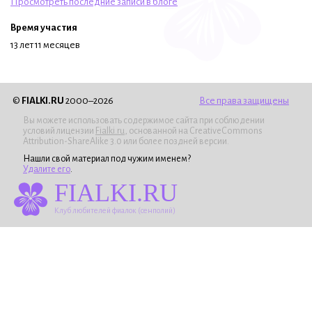
Просмотреть последние записи в блоге
Время участия
13 лет 11 месяцев
©
FIALKI.RU
2000–2026
Все права защищены
Вы можете использовать содержимое сайта при соблюдении
условий лицензии
Fialki.ru
, основанной на CreativeCommons
Attribution-ShareAlike 3.0 или более поздней версии.
Нашли свой материал под чужим именем?
Удалите его
.
FIALKI.RU
Клуб любителей фиалок (сенполий)