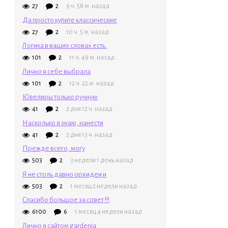
27
2
9 ч. 58 м. назад
Да просто купите классические
27
2
10 ч. 5 м. назад
Логика в ваших словах есть.
101
2
11 ч. 49 м. назад
Лично я себе выбрала
101
2
12 ч. 22 м. назад
Ювелиры только ручную
41
2
2 дня 12 ч. назад
Насколько я знаю, нанести
41
2
2 дня 13 ч. назад
Прежде всего, могу
503
2
3 недели 1 день назад
Я не столь давно орхидеи и
503
2
1 месяц 2 недели назад
Спасибо большое за совет !!!
6100
6
1 месяц 4 недели назад
Лично я сайтом gardenia