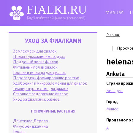
FIALKI.RU
ГЛАВНАЯ
Н
Клуб любителей фиалок (сенполий)
Вы здесь
Главная
УХОД ЗА ФИАЛКАМИ
Главные 
Просмо
Землесмеси для фиалок
Полив и увлажнение воздуха
helena
Поддоный полив фиалок
Фитильный полив фиалок
Горшки и теплицы для фиалок
Anketa
Пересадка и формирование розетки
Удобрения и микроэлементы для фиалок
Страна прож
Температура и свет для фиалок
Беларусь
Сезонное содержание фиалок
Уход за фиалками, разное
Город
Минск
ПОПУЛЯРНЫЕ РАСТЕНИЯ
Процвело по 
Денежное Дерево
Фикус Бенджамина
4
Герань