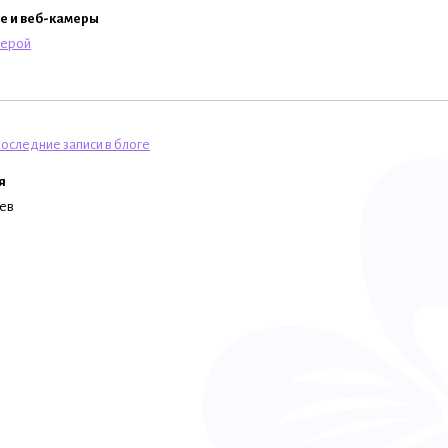
e и веб-камеры
мерой
оследние записи в блоге
я
цев