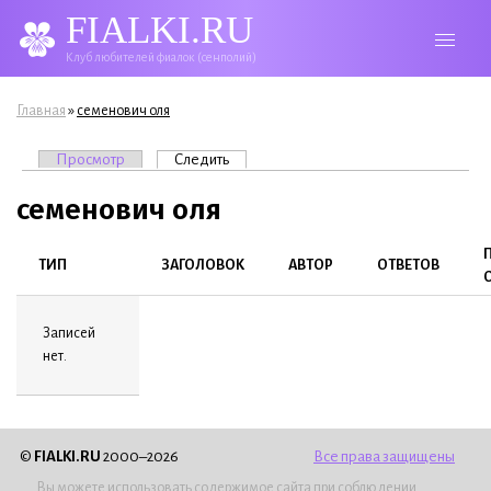
FIALKI.RU
Клуб любителей фиалок (сенполий)
Вы здесь
»
Главная
семенович оля
Главные вкладки
Просмотр
Следить
(активная вкладка)
семенович оля
ТИП
ЗАГОЛОВОК
АВТОР
ОТВЕТОВ
Записей
нет.
©
FIALKI.RU
2000–2026
Все права защищены
Вы можете использовать содержимое сайта при соблюдении