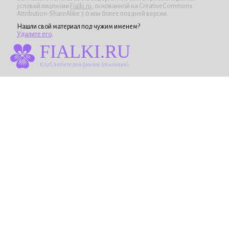
условий лицензии
Fialki.ru
, основанной на CreativeCommons
Attribution-ShareAlike 3.0 или более поздней версии.
Нашли свой материал под чужим именем?
Удалите его
.
FIALKI.RU
Клуб любителей фиалок (сенполий)