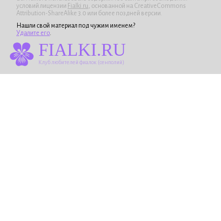
условий лицензии
Fialki.ru
, основанной на CreativeCommons
Attribution-ShareAlike 3.0 или более поздней версии.
Нашли свой материал под чужим именем?
Удалите его
.
FIALKI.RU
Клуб любителей фиалок (сенполий)