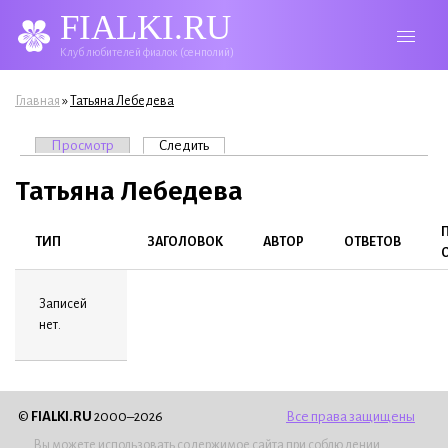
FIALKI.RU
Клуб любителей фиалок (сенполий)
Вы здесь
»
Главная
Татьяна Лебедева
Главные вкладки
Просмотр
Следить
(активная вкладка)
Татьяна Лебедева
ТИП
ЗАГОЛОВОК
АВТОР
ОТВЕТОВ
Записей
нет.
©
FIALKI.RU
2000–2026
Все права защищены
Вы можете использовать содержимое сайта при соблюдении