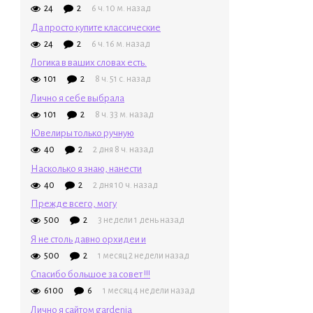
24
2
6 ч. 10 м. назад
Да просто купите классические
24
2
6 ч. 16 м. назад
Логика в ваших словах есть.
101
2
8 ч. 51 с. назад
Лично я себе выбрала
101
2
8 ч. 33 м. назад
Ювелиры только ручную
40
2
2 дня 8 ч. назад
Насколько я знаю, нанести
40
2
2 дня 10 ч. назад
Прежде всего, могу
500
2
3 недели 1 день назад
Я не столь давно орхидеи и
500
2
1 месяц 2 недели назад
Спасибо большое за совет !!!
6100
6
1 месяц 4 недели назад
Лично я сайтом gardenia