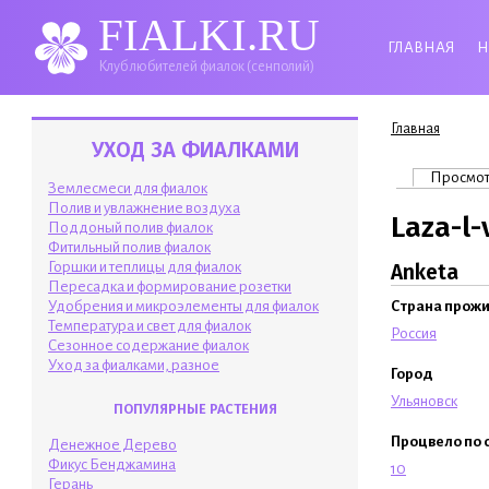
FIALKI.RU
ГЛАВНАЯ
Н
Клуб любителей фиалок (сенполий)
Вы здесь
Главная
УХОД ЗА ФИАЛКАМИ
Главные 
Просмо
Землесмеси для фиалок
Полив и увлажнение воздуха
Laza-l-
Поддоный полив фиалок
Фитильный полив фиалок
Горшки и теплицы для фиалок
Anketa
Пересадка и формирование розетки
Удобрения и микроэлементы для фиалок
Страна прож
Температура и свет для фиалок
Россия
Сезонное содержание фиалок
Уход за фиалками, разное
Город
Ульяновск
ПОПУЛЯРНЫЕ РАСТЕНИЯ
Процвело по 
Денежное Дерево
Фикус Бенджамина
10
Герань