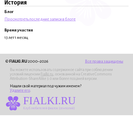
История
Блог
Просмотреть последние записи в блоге
Время участия
13 лет 1 месяц
©
FIALKI.RU
2000–2026
Все права защищены
Вы можете использовать содержимое сайта при соблюдении
условий лицензии
Fialki.ru
, основанной на CreativeCommons
Attribution-ShareAlike 3.0 или более поздней версии.
Нашли свой материал под чужим именем?
Удалите его
.
FIALKI.RU
Клуб любителей фиалок (сенполий)