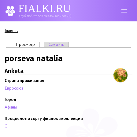
FIALKI.RU
Клуб любителей фиалок (сенполий)
Вы здесь
Главная
Главные вкладки
Просмотр
(активная вкладка)
Следить
porseva natalia
Anketa
Страна проживания
Евросоюз
Город
Афины
Процвело по сорту фиалок в коллекции
O