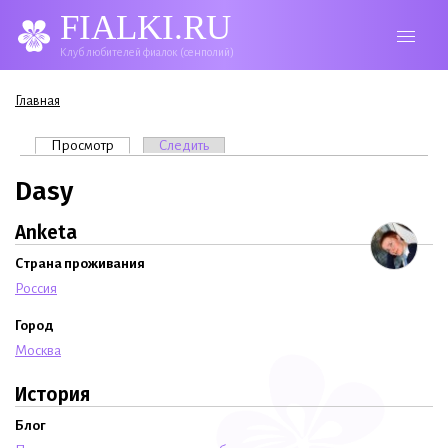
FIALKI.RU
Клуб любителей фиалок (сенполий)
Вы здесь
Главная
Главные вкладки
Просмотр
(активная вкладка)
Следить
Dasy
Anketa
Страна проживания
Россия
Город
Москва
История
Блог