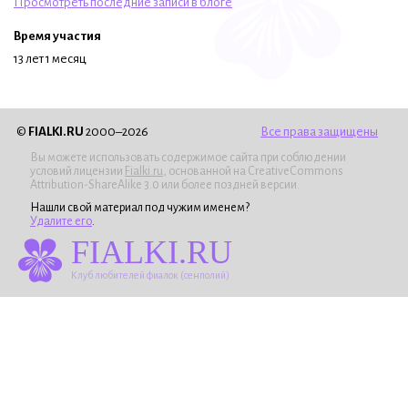
Просмотреть последние записи в блоге
Время участия
13 лет 1 месяц
©
FIALKI.RU
2000–2026
Все права защищены
Вы можете использовать содержимое сайта при соблюдении
условий лицензии
Fialki.ru
, основанной на CreativeCommons
Attribution-ShareAlike 3.0 или более поздней версии.
Нашли свой материал под чужим именем?
Удалите его
.
FIALKI.RU
Клуб любителей фиалок (сенполий)