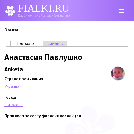
FIALKI.RU
Клуб любителей фиалок (сенполий)
Вы здесь
Главная
Главные вкладки
Просмотр
(активная вкладка)
Следить
Анастасия Павлушко
Anketa
Страна проживания
Украина
Город
Николаев
Процвело по сорту фиалок в коллекции
1