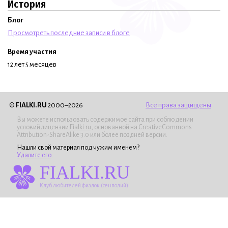
История
Блог
Просмотреть последние записи в блоге
Время участия
12 лет 5 месяцев
©
FIALKI.RU
2000–2026
Все права защищены
Вы можете использовать содержимое сайта при соблюдении
условий лицензии
Fialki.ru
, основанной на CreativeCommons
Attribution-ShareAlike 3.0 или более поздней версии.
Нашли свой материал под чужим именем?
Удалите его
.
FIALKI.RU
Клуб любителей фиалок (сенполий)