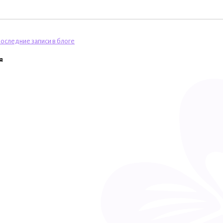
оследние записи в блоге
я