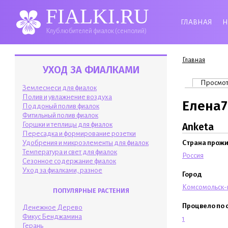
FIALKI.RU
ГЛАВНАЯ
Н
Клуб любителей фиалок (сенполий)
Вы здесь
Главная
УХОД ЗА ФИАЛКАМИ
Главные 
Просмо
Землесмеси для фиалок
Полив и увлажнение воздуха
Елена7
Поддоный полив фиалок
Фитильный полив фиалок
Горшки и теплицы для фиалок
Anketa
Пересадка и формирование розетки
Удобрения и микроэлементы для фиалок
Страна прож
Температура и свет для фиалок
Россия
Сезонное содержание фиалок
Уход за фиалками, разное
Город
Комсомольск-
ПОПУЛЯРНЫЕ РАСТЕНИЯ
Процвело по 
Денежное Дерево
Фикус Бенджамина
1
Герань