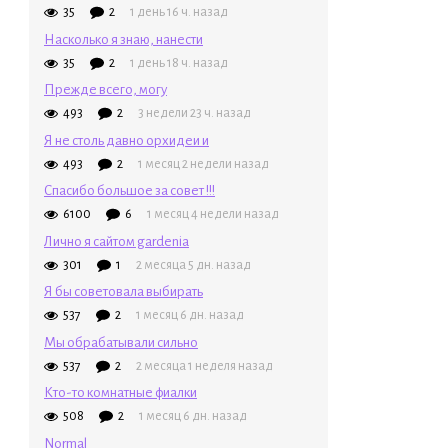
35
2
1 день 16 ч. назад
Насколько я знаю, нанести
35
2
1 день 18 ч. назад
Прежде всего, могу
493
2
3 недели 23 ч. назад
Я не столь давно орхидеи и
493
2
1 месяц 2 недели назад
Спасибо большое за совет !!!
6100
6
1 месяц 4 недели назад
Лично я сайтом gardenia
301
1
2 месяца 5 дн. назад
Я бы советовала выбирать
537
2
1 месяц 6 дн. назад
Мы обрабатывали сильно
537
2
2 месяца 1 неделя назад
Кто-то комнатные фиалки
508
2
1 месяц 6 дн. назад
Normal