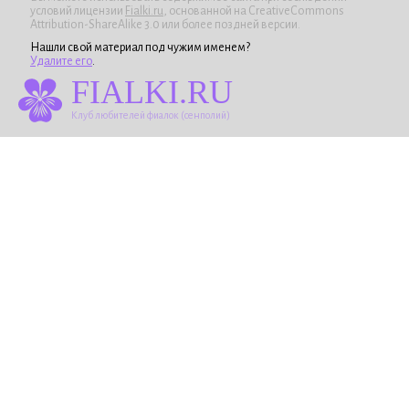
условий лицензии
Fialki.ru
, основанной на CreativeCommons
Attribution-ShareAlike 3.0 или более поздней версии.
Нашли свой материал под чужим именем?
Удалите его
.
FIALKI.RU
Клуб любителей фиалок (сенполий)