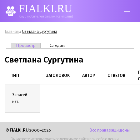
FIALKI.RU
Клуб любителей фиалок (сенполий)
Вы здесь
»
Главная
Светлана Сургутина
Главные вкладки
Просмотр
Следить
(активная вкладка)
Светлана Сургутина
ТИП
ЗАГОЛОВОК
АВТОР
ОТВЕТОВ
Записей
нет.
©
FIALKI.RU
2000–2026
Все права защищены
Вы можете использовать содержимое сайта при соблюдении