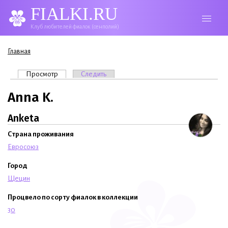
FIALKI.RU
Клуб любителей фиалок (сенполий)
Вы здесь
Главная
Главные вкладки
Просмотр
(активная вкладка)
Следить
Anna K.
Anketa
Страна проживания
Евросоюз
Город
Щецин
Процвело по сорту фиалок в коллекции
30