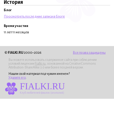
История
Блог
Просмотреть последние записи в блоге
Время участия
11 лет 11 месяцев
©
FIALKI.RU
2000–2026
Все права защищены
Вы можете использовать содержимое сайта при соблюдении
условий лицензии
Fialki.ru
, основанной на CreativeCommons
Attribution-ShareAlike 3.0 или более поздней версии.
Нашли свой материал под чужим именем?
Удалите его
.
FIALKI.RU
Клуб любителей фиалок (сенполий)