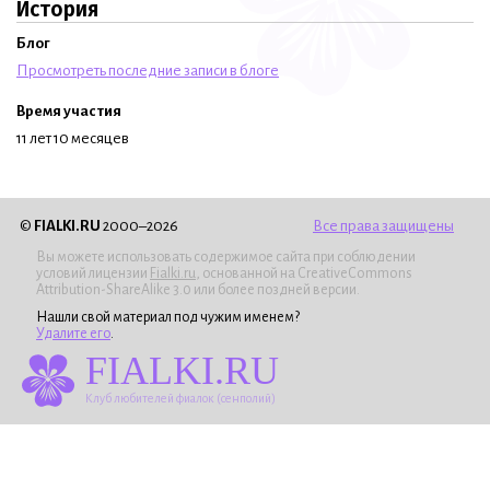
История
Блог
Просмотреть последние записи в блоге
Время участия
11 лет 10 месяцев
©
FIALKI.RU
2000–2026
Все права защищены
Вы можете использовать содержимое сайта при соблюдении
условий лицензии
Fialki.ru
, основанной на CreativeCommons
Attribution-ShareAlike 3.0 или более поздней версии.
Нашли свой материал под чужим именем?
Удалите его
.
FIALKI.RU
Клуб любителей фиалок (сенполий)