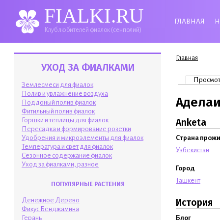
FIALKI.RU
ГЛАВНАЯ
Н
Клуб любителей фиалок (сенполий)
Вы здесь
Главная
УХОД ЗА ФИАЛКАМИ
Главные 
Просмо
Землесмеси для фиалок
Полив и увлажнение воздуха
Адела
Поддоный полив фиалок
Фитильный полив фиалок
Горшки и теплицы для фиалок
Anketa
Пересадка и формирование розетки
Удобрения и микроэлементы для фиалок
Страна прож
Температура и свет для фиалок
Узбекистан
Сезонное содержание фиалок
Уход за фиалками, разное
Город
Ташкент
ПОПУЛЯРНЫЕ РАСТЕНИЯ
Денежное Дерево
История
Фикус Бенджамина
Блог
Герань