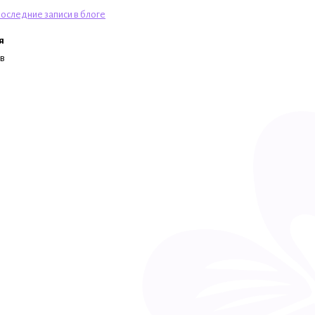
оследние записи в блоге
я
ев