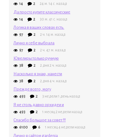
14
2
24 м. 14 с. назад
Да просто купите классические
14
2
30 м. 41 с. назад
Логика в ваших словах есть.
97
2
2 ч. 14 м. назад
Лично я себе выбрала
97
2
2 ч. 47 м. назад
Ювелиры только ручную
38
2
2 дня 2 ч. назад
Насколько я знаю, нанести
38
2
2 дня 4 ч. назад
Прежде всего, могу
493
2
3 недели 1 день назад
Я не столь давно орхидеи и
493
2
1 месяц 2 недели назад
Спасибо большое за совет !!!
6100
6
1 месяц 4 недели назад
Лично я сайтом gardenia