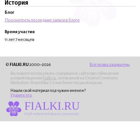
История
Блог
Просмотреть последние записи в блоге
Время участия
11 лет 7 месяцев
©
FIALKI.RU
2000–2026
Все права защищены
Вы можете использовать содержимое сайта при соблюдении
условий лицензии
Fialki.ru
, основанной на CreativeCommons
Attribution-ShareAlike 3.0 или более поздней версии.
Нашли свой материал под чужим именем?
Удалите его
.
FIALKI.RU
Клуб любителей фиалок (сенполий)