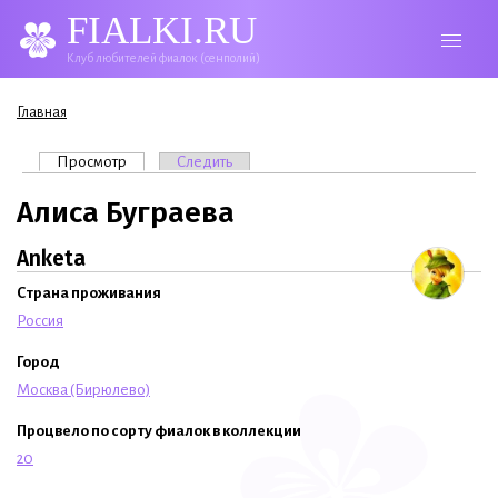
FIALKI.RU
Клуб любителей фиалок (сенполий)
Вы здесь
Главная
Главные вкладки
Просмотр
(активная вкладка)
Следить
Алиса Буграева
Anketa
Страна проживания
Россия
Город
Москва (Бирюлево)
Процвело по сорту фиалок в коллекции
20