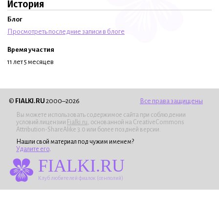
История
Блог
Просмотреть последние записи в блоге
Время участия
11 лет 5 месяцев
©
FIALKI.RU
2000–2026
Все права защищены
Вы можете использовать содержимое сайта при соблюдении
условий лицензии
Fialki.ru
, основанной на CreativeCommons
Attribution-ShareAlike 3.0 или более поздней версии.
Нашли свой материал под чужим именем?
Удалите его
.
FIALKI.RU
Клуб любителей фиалок (сенполий)