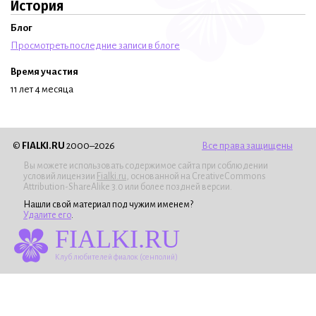
История
Блог
Просмотреть последние записи в блоге
Время участия
11 лет 4 месяца
©
FIALKI.RU
2000–2026
Все права защищены
Вы можете использовать содержимое сайта при соблюдении
условий лицензии
Fialki.ru
, основанной на CreativeCommons
Attribution-ShareAlike 3.0 или более поздней версии.
Нашли свой материал под чужим именем?
Удалите его
.
FIALKI.RU
Клуб любителей фиалок (сенполий)