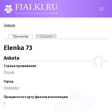
FIALKI.RU
Клуб любителей фиалок (сенполий)
Вы здесь
Главная
Главные вкладки
Просмотр
(активная вкладка)
Следить
Elenka 73
Anketa
Страна проживания
Россия
Город
Ульяновск
Процвело по сорту фиалок в коллекции
7