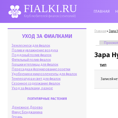
FIALKI.RU
ГЛАВНАЯ
Н
Клуб любителей фиалок (сенполий)
Вы здесь
»
Главная
Зара 
УХОД ЗА ФИАЛКАМИ
Главные 
Просмо
Землесмеси для фиалок
Полив и увлажнение воздуха
Зара Н
Поддоный полив фиалок
Фитильный полив фиалок
Горшки и теплицы для фиалок
ТИП
Пересадка и формирование розетки
Удобрения и микроэлементы для фиалок
Температура и свет для фиалок
Записей нет
Сезонное содержание фиалок
Уход за фиалками, разное
ПОПУЛЯРНЫЕ РАСТЕНИЯ
Денежное Дерево
Фикус Бенджамина
Герань