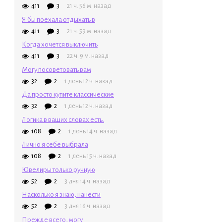
411
3
21 ч. 56 м. назад
Я бы поехала отдыхать в
411
3
21 ч. 59 м. назад
Когда хочется выключить
411
3
22 ч. 9 м. назад
Могу посоветовать вам
32
2
1 день 12 ч. назад
Да просто купите классические
32
2
1 день 12 ч. назад
Логика в ваших словах есть.
108
2
1 день 14 ч. назад
Лично я себе выбрала
108
2
1 день 15 ч. назад
Ювелиры только ручную
52
2
3 дня 14 ч. назад
Насколько я знаю, нанести
52
2
3 дня 16 ч. назад
Прежде всего, могу