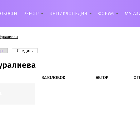
ОВОСТИ
РЕЕСТР
ЭНЦИКЛОПЕДИЯ
ФОРУМ
МАГАЗ
Нуралиева
вкладки
тр
Следить
(активная вкладка)
уралиева
ЗАГОЛОВОК
АВТОР
ОТ
.