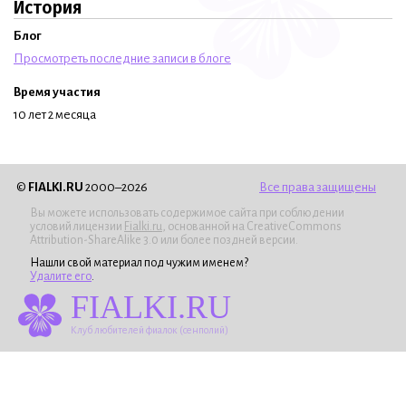
История
Блог
Просмотреть последние записи в блоге
Время участия
10 лет 2 месяца
©
FIALKI.RU
2000–2026
Все права защищены
Вы можете использовать содержимое сайта при соблюдении
условий лицензии
Fialki.ru
, основанной на CreativeCommons
Attribution-ShareAlike 3.0 или более поздней версии.
Нашли свой материал под чужим именем?
Удалите его
.
FIALKI.RU
Клуб любителей фиалок (сенполий)