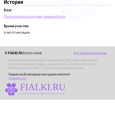
История
Блог
Просмотреть последние записи в блоге
Время участия
9 лет 10 месяцев
©
FIALKI.RU
2000–2026
Все права защищены
Вы можете использовать содержимое сайта при соблюдении
условий лицензии
Fialki.ru
, основанной на CreativeCommons
Attribution-ShareAlike 3.0 или более поздней версии.
Нашли свой материал под чужим именем?
Удалите его
.
FIALKI.RU
Клуб любителей фиалок (сенполий)