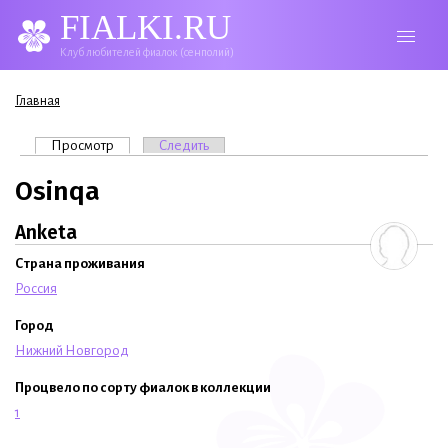
FIALKI.RU
Клуб любителей фиалок (сенполий)
Вы здесь
Главная
Главные вкладки
Просмотр
(активная вкладка)
Следить
Osinqa
Anketa
Страна проживания
Россия
Город
Нижний Новгород
Процвело по сорту фиалок в коллекции
1