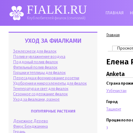
FIALKI.RU
ГЛАВНАЯ
Н
Клуб любителей фиалок (сенполий)
Вы здесь
Главная
УХОД ЗА ФИАЛКАМИ
Главные 
Просмо
Землесмеси для фиалок
Полив и увлажнение воздуха
Елена 
Поддоный полив фиалок
Фитильный полив фиалок
Горшки и теплицы для фиалок
Anketa
Пересадка и формирование розетки
Удобрения и микроэлементы для фиалок
Страна прож
Температура и свет для фиалок
Узбекистан
Сезонное содержание фиалок
Уход за фиалками, разное
Город
Ташкент
ПОПУЛЯРНЫЕ РАСТЕНИЯ
Процвело по 
Денежное Дерево
Фикус Бенджамина
3
Герань