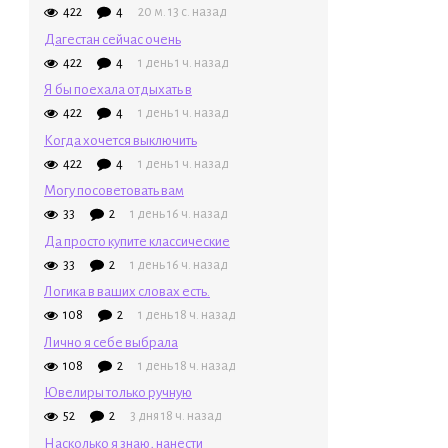
422
4
20 м. 13 с. назад
Дагестан сейчас очень
422
4
1 день 1 ч. назад
Я бы поехала отдыхать в
422
4
1 день 1 ч. назад
Когда хочется выключить
422
4
1 день 1 ч. назад
Могу посоветовать вам
33
2
1 день 16 ч. назад
Да просто купите классические
33
2
1 день 16 ч. назад
Логика в ваших словах есть.
108
2
1 день 18 ч. назад
Лично я себе выбрала
108
2
1 день 18 ч. назад
Ювелиры только ручную
52
2
3 дня 18 ч. назад
Насколько я знаю, нанести