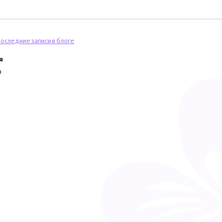
оследние записи в блоге
я
в