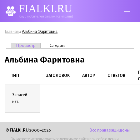
FIALKI.RU
Клуб любителей фиалок (сенполий)
Вы здесь
»
Главная
Альбина Фаритовна
Главные вкладки
Просмотр
Следить
(активная вкладка)
Альбина Фаритовна
ТИП
ЗАГОЛОВОК
АВТОР
ОТВЕТОВ
Записей
нет.
©
FIALKI.RU
2000–2026
Все права защищены
Вы можете использовать содержимое сайта при соблюдении