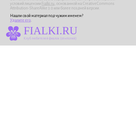
условий лицензии
Fialki.ru
, основанной на CreativeCommons
Attribution-ShareAlike 3.0 или более поздней версии.
Нашли свой материал под чужим именем?
Удалите его
.
FIALKI.RU
Клуб любителей фиалок (сенполий)