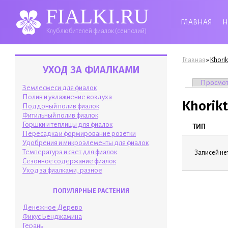
FIALKI.RU
ГЛАВНАЯ
Н
Клуб любителей фиалок (сенполий)
Вы здесь
»
Главная
Khorik
УХОД ЗА ФИАЛКАМИ
Главные 
Просмо
Землесмеси для фиалок
Полив и увлажнение воздуха
Khorikt
Поддоный полив фиалок
Фитильный полив фиалок
Горшки и теплицы для фиалок
ТИП
Пересадка и формирование розетки
Удобрения и микроэлементы для фиалок
Температура и свет для фиалок
Записей нет
Сезонное содержание фиалок
Уход за фиалками, разное
ПОПУЛЯРНЫЕ РАСТЕНИЯ
Денежное Дерево
Фикус Бенджамина
Герань