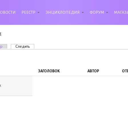
ОВОСТИ
РЕЕСТР
ЭНЦИКЛОПЕДИЯ
ФОРУМ
МАГАЗ
t
вкладки
тр
Следить
(активная вкладка)
ЗАГОЛОВОК
АВТОР
ОТ
.