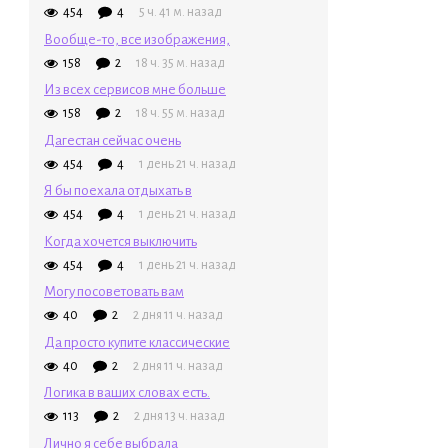
454
4
5 ч. 41 м. назад
Вообще-то, все изображения,
158
2
18 ч. 35 м. назад
Из всех сервисов мне больше
158
2
18 ч. 55 м. назад
Дагестан сейчас очень
454
4
1 день 21 ч. назад
Я бы поехала отдыхать в
454
4
1 день 21 ч. назад
Когда хочется выключить
454
4
1 день 21 ч. назад
Могу посоветовать вам
40
2
2 дня 11 ч. назад
Да просто купите классические
40
2
2 дня 11 ч. назад
Логика в ваших словах есть.
113
2
2 дня 13 ч. назад
Лично я себе выбрала