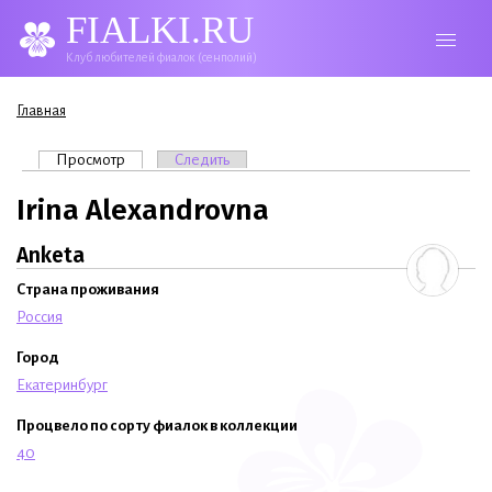
FIALKI.RU
Клуб любителей фиалок (сенполий)
Вы здесь
Главная
Главные вкладки
Просмотр
(активная вкладка)
Следить
Irina Alexandrovna
Anketa
Страна проживания
Россия
Город
Екатеринбург
Процвело по сорту фиалок в коллекции
40