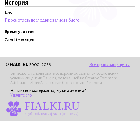
История
Блог
Просмотреть последние записи в блоге
Время участия
7 лет 11 месяцев
©
FIALKI.RU
2000–2026
Все права защищены
Вы можете использовать содержимое сайта при соблюдении
условий лицензии
Fialki.ru
, основанной на CreativeCommons
Attribution-ShareAlike 3.0 или более поздней версии.
Нашли свой материал под чужим именем?
Удалите его
.
FIALKI.RU
Клуб любителей фиалок (сенполий)