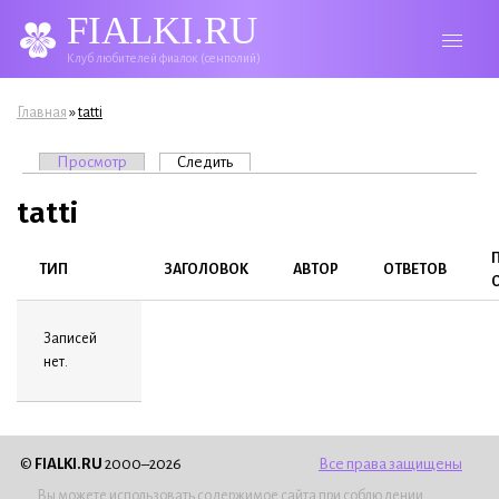
FIALKI.RU
Клуб любителей фиалок (сенполий)
Вы здесь
»
Главная
tatti
Главные вкладки
Просмотр
Следить
(активная вкладка)
tatti
ТИП
ЗАГОЛОВОК
АВТОР
ОТВЕТОВ
Записей
нет.
©
FIALKI.RU
2000–2026
Все права защищены
Вы можете использовать содержимое сайта при соблюдении