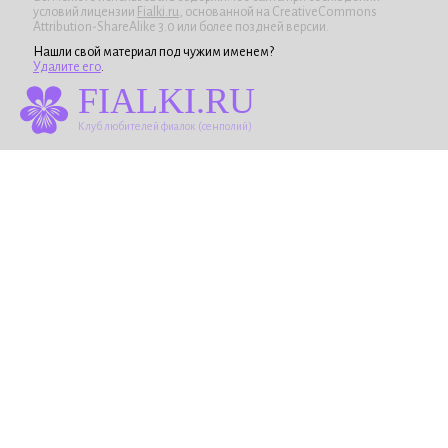
условий лицензии
Fialki.ru
, основанной на CreativeCommons
Attribution-ShareAlike 3.0 или более поздней версии.
Нашли свой материал под чужим именем?
Удалите его
.
FIALKI.RU
Клуб любителей фиалок (сенполий)