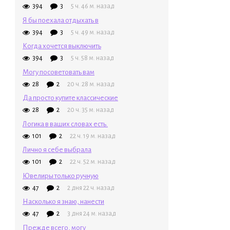
394
3
5 ч. 46 м. назад
Я бы поехала отдыхать в
394
3
5 ч. 49 м. назад
Когда хочется выключить
394
3
5 ч. 58 м. назад
Могу посоветовать вам
28
2
20 ч. 28 м. назад
Да просто купите классические
28
2
20 ч. 35 м. назад
Логика в ваших словах есть.
101
2
22 ч. 19 м. назад
Лично я себе выбрала
101
2
22 ч. 52 м. назад
Ювелиры только ручную
47
2
2 дня 22 ч. назад
Насколько я знаю, нанести
47
2
3 дня 24 м. назад
Прежде всего, могу