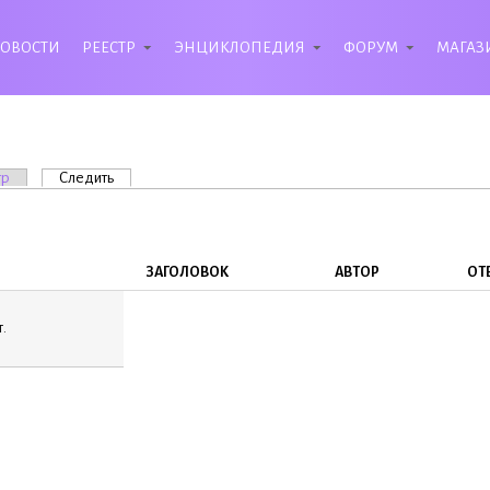
ОВОСТИ
РЕЕСТР
ЭНЦИКЛОПЕДИЯ
ФОРУМ
МАГАЗ
вкладки
тр
Следить
(активная вкладка)
ЗАГОЛОВОК
АВТОР
ОТ
.