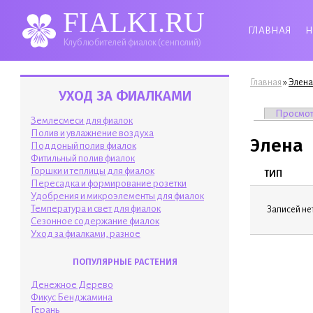
FIALKI.RU
ГЛАВНАЯ
Н
Клуб любителей фиалок (сенполий)
Вы здесь
»
Главная
Элена
УХОД ЗА ФИАЛКАМИ
Главные 
Просмо
Землесмеси для фиалок
Полив и увлажнение воздуха
Элена
Поддоный полив фиалок
Фитильный полив фиалок
Горшки и теплицы для фиалок
ТИП
Пересадка и формирование розетки
Удобрения и микроэлементы для фиалок
Температура и свет для фиалок
Записей нет
Сезонное содержание фиалок
Уход за фиалками, разное
ПОПУЛЯРНЫЕ РАСТЕНИЯ
Денежное Дерево
Фикус Бенджамина
Герань