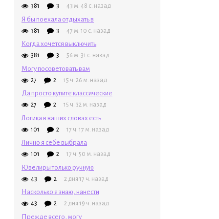
381
3
43 м. 48 с. назад
Я бы поехала отдыхать в
381
3
47 м. 10 с. назад
Когда хочется выключить
381
3
56 м. 31 с. назад
Могу посоветовать вам
27
2
15 ч. 26 м. назад
Да просто купите классические
27
2
15 ч. 32 м. назад
Логика в ваших словах есть.
101
2
17 ч. 17 м. назад
Лично я себе выбрала
101
2
17 ч. 50 м. назад
Ювелиры только ручную
43
2
2 дня 17 ч. назад
Насколько я знаю, нанести
43
2
2 дня 19 ч. назад
Прежде всего, могу