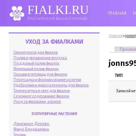
FIALKI.RU
ГЛАВНАЯ
Н
Клуб любителей фиалок (сенполий)
Вы здесь
»
Главная
jonns
УХОД ЗА ФИАЛКАМИ
Главные 
Просмо
Землесмеси для фиалок
Полив и увлажнение воздуха
jonns9
Поддоный полив фиалок
Фитильный полив фиалок
Горшки и теплицы для фиалок
ТИП
Пересадка и формирование розетки
Удобрения и микроэлементы для фиалок
Температура и свет для фиалок
Записей нет
Сезонное содержание фиалок
Уход за фиалками, разное
ПОПУЛЯРНЫЕ РАСТЕНИЯ
Денежное Дерево
Фикус Бенджамина
Герань