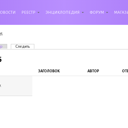
ОВОСТИ
РЕЕСТР
ЭНЦИКЛОПЕДИЯ
ФОРУМ
МАГАЗ
95
вкладки
тр
Следить
(активная вкладка)
5
ЗАГОЛОВОК
АВТОР
ОТ
.