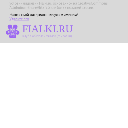
условий лицензии
Fialki.ru
, основанной на CreativeCommons
Attribution-ShareAlike 3.0 или более поздней версии.
Нашли свой материал под чужим именем?
Удалите его
.
FIALKI.RU
Клуб любителей фиалок (сенполий)