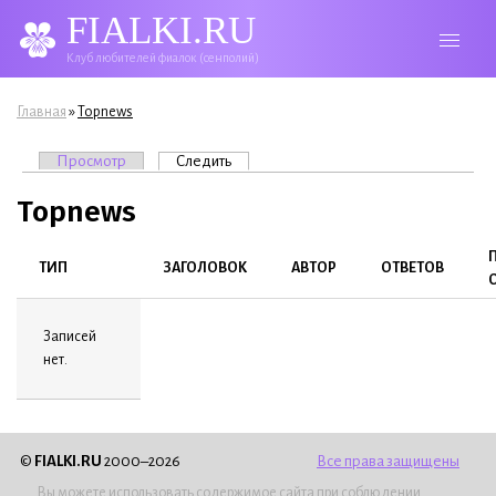
FIALKI.RU
Клуб любителей фиалок (сенполий)
Вы здесь
»
Главная
Topnews
Главные вкладки
Просмотр
Следить
(активная вкладка)
Topnews
ТИП
ЗАГОЛОВОК
АВТОР
ОТВЕТОВ
Записей
нет.
©
FIALKI.RU
2000–2026
Все права защищены
Вы можете использовать содержимое сайта при соблюдении