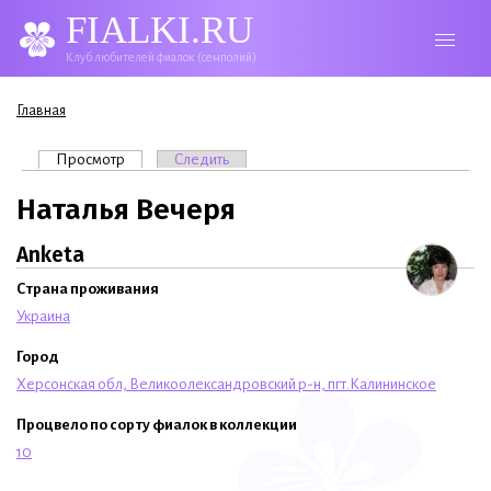
FIALKI.RU
Клуб любителей фиалок (сенполий)
Вы здесь
Главная
Главные вкладки
Просмотр
(активная вкладка)
Следить
Наталья Вечеря
Anketa
Страна проживания
Украина
Город
Херсонская обл, Великоолександровский р-н, пгт.Калининское
Процвело по сорту фиалок в коллекции
10