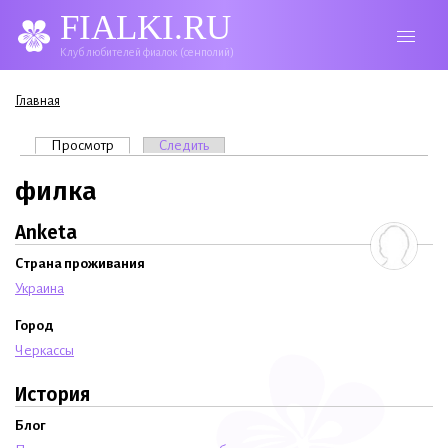
FIALKI.RU
Клуб любителей фиалок (сенполий)
Вы здесь
Главная
Главные вкладки
Просмотр
(активная вкладка)
Следить
филка
Anketa
Страна проживания
Украина
Город
Черкассы
История
Блог