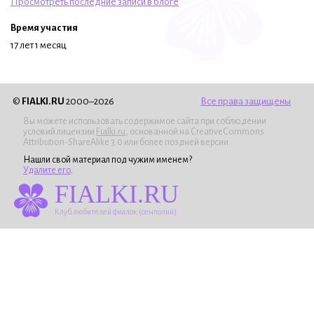
Просмотреть последние записи в блоге
Время участия
17 лет 1 месяц
©
FIALKI.RU
2000–2026
Все права защищены
Вы можете использовать содержимое сайта при соблюдении
условий лицензии
Fialki.ru
, основанной на CreativeCommons
Attribution-ShareAlike 3.0 или более поздней версии.
Нашли свой материал под чужим именем?
Удалите его
.
FIALKI.RU
Клуб любителей фиалок (сенполий)