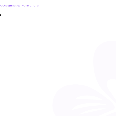
оследние записи в блоге
я