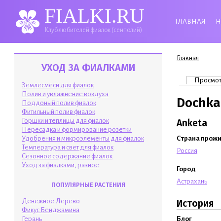
FIALKI.RU
ГЛАВНАЯ
Н
Клуб любителей фиалок (сенполий)
Вы здесь
Главная
УХОД ЗА ФИАЛКАМИ
Главные 
Просмо
Землесмеси для фиалок
Полив и увлажнение воздуха
Dochka
Поддоный полив фиалок
Фитильный полив фиалок
Горшки и теплицы для фиалок
Anketa
Пересадка и формирование розетки
Удобрения и микроэлементы для фиалок
Страна прож
Температура и свет для фиалок
Россия
Сезонное содержание фиалок
Уход за фиалками, разное
Город
Астрахань
ПОПУЛЯРНЫЕ РАСТЕНИЯ
Денежное Дерево
История
Фикус Бенджамина
Блог
Герань