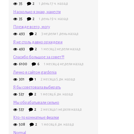
35
2
1 день 17 ч. назад
Насколько я знаю, нанести
35
2
1 день 19 ч. назад
Прежде всего, могу
493
2
3 недели 1 день назад
Я не столь давно орхидеи и
493
2
1 месяц 2 недели назад
Спасибо большое за совет !!!
6100
6
1 месяц 4 недели назад
Лично я сайтом gardenia
301
1
2 месяца 5 дн. назад
Я бы советовала выбирать
537
2
1 месяц 6 дн. назад
Мы обрабатывали сильно
537
2
2 месяца 1 неделя назад
Кто-то комнатные фиалки
508
2
1 месяц 6 дн. назад
Normal