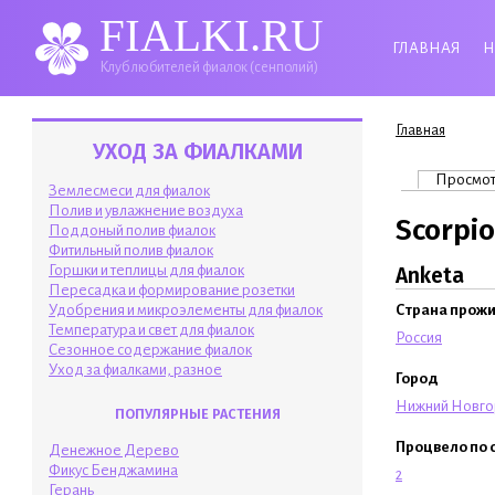
FIALKI.RU
ГЛАВНАЯ
Н
Клуб любителей фиалок (сенполий)
Вы здесь
Главная
УХОД ЗА ФИАЛКАМИ
Главные 
Просмо
Землесмеси для фиалок
Полив и увлажнение воздуха
Scorpio
Поддоный полив фиалок
Фитильный полив фиалок
Горшки и теплицы для фиалок
Anketa
Пересадка и формирование розетки
Удобрения и микроэлементы для фиалок
Страна прож
Температура и свет для фиалок
Россия
Сезонное содержание фиалок
Уход за фиалками, разное
Город
Нижний Новг
ПОПУЛЯРНЫЕ РАСТЕНИЯ
Процвело по 
Денежное Дерево
Фикус Бенджамина
2
Герань