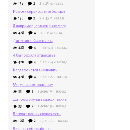
158
2
2 ч. 25 м. назад
Из всех сервисов мне больше
158
2
2 ч. 45 м. назад
Я например, полноценно могу
428
4
3 ч. 35 м. назад
Дагестан сейчас очень
428
4
1 день 4 ч. назад
Я бы поехала отдыхать в
428
4
1 день 4 ч. назад
Когда хочется выключить
428
4
1 день 5 ч. назад
Могу посоветовать вам
33
2
1 день 19 ч. назад
Да просто купите классические
33
2
1 день 19 ч. назад
Логика в ваших словах есть.
108
2
1 день 21 ч. назад
Лично я себе выбрала