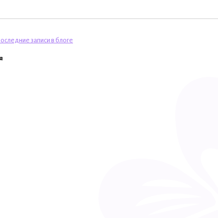
оследние записи в блоге
я