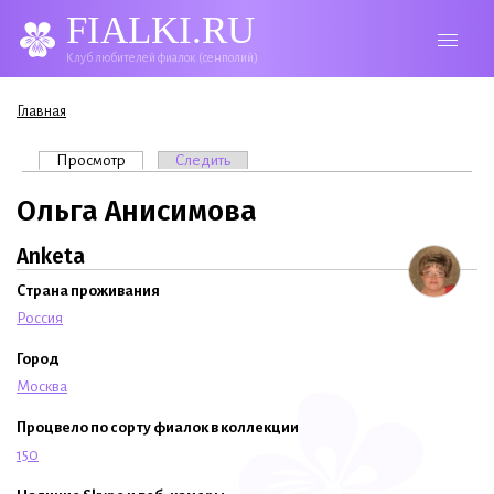
FIALKI.RU
Клуб любителей фиалок (сенполий)
Вы здесь
Главная
Главные вкладки
Просмотр
(активная вкладка)
Следить
Ольга Анисимова
Anketa
Страна проживания
Россия
Город
Москва
Процвело по сорту фиалок в коллекции
150