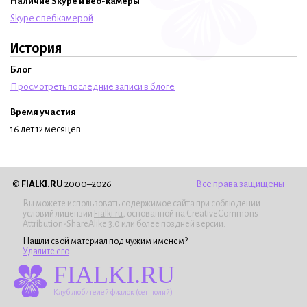
Наличие Skype и веб-камеры
Skype с вебкамерой
История
Блог
Просмотреть последние записи в блоге
Время участия
16 лет 12 месяцев
©
FIALKI.RU
2000–2026
Все права защищены
Вы можете использовать содержимое сайта при соблюдении
условий лицензии
Fialki.ru
, основанной на CreativeCommons
Attribution-ShareAlike 3.0 или более поздней версии.
Нашли свой материал под чужим именем?
Удалите его
.
FIALKI.RU
Клуб любителей фиалок (сенполий)