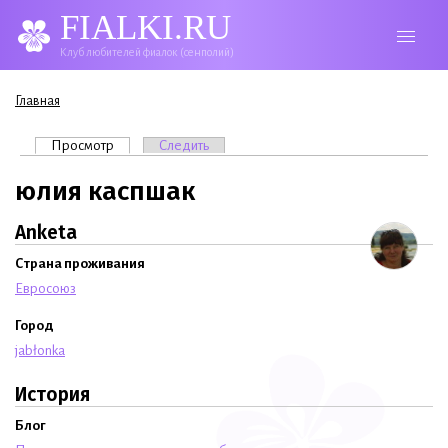
FIALKI.RU
Клуб любителей фиалок (сенполий)
Вы здесь
Главная
Главные вкладки
Просмотр
(активная вкладка)
Следить
юлия каспшак
Anketa
Страна проживания
Евросоюз
Город
jabłonka
История
Блог