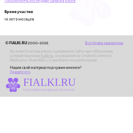
Просмотреть последние записи в блоге
Время участия
16 лет 9 месяцев
©
FIALKI.RU
2000–2026
Все права защищены
Вы можете использовать содержимое сайта при соблюдении
условий лицензии
Fialki.ru
, основанной на CreativeCommons
Attribution-ShareAlike 3.0 или более поздней версии.
Нашли свой материал под чужим именем?
Удалите его
.
FIALKI.RU
Клуб любителей фиалок (сенполий)