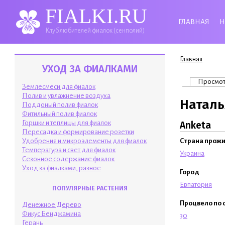
FIALKI.RU
ГЛАВНАЯ
Н
Клуб любителей фиалок (сенполий)
Вы здесь
Главная
УХОД ЗА ФИАЛКАМИ
Главные 
Просмо
Землесмеси для фиалок
Полив и увлажнение воздуха
Наталь
Поддоный полив фиалок
Фитильный полив фиалок
Горшки и теплицы для фиалок
Anketa
Пересадка и формирование розетки
Удобрения и микроэлементы для фиалок
Страна прож
Температура и свет для фиалок
Украина
Сезонное содержание фиалок
Уход за фиалками, разное
Город
Евпатория
ПОПУЛЯРНЫЕ РАСТЕНИЯ
Процвело по 
Денежное Дерево
Фикус Бенджамина
30
Герань