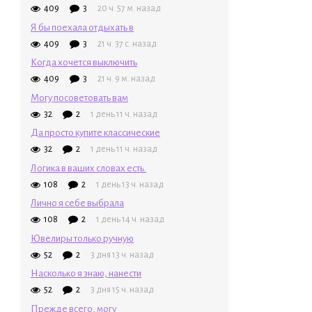
409
3
20 ч. 57 м. назад
Я бы поехала отдыхать в
409
3
21 ч. 37 с. назад
Когда хочется выключить
409
3
21 ч. 9 м. назад
Могу посоветовать вам
32
2
1 день 11 ч. назад
Да просто купите классические
32
2
1 день 11 ч. назад
Логика в ваших словах есть.
108
2
1 день 13 ч. назад
Лично я себе выбрала
108
2
1 день 14 ч. назад
Ювелиры только ручную
52
2
3 дня 13 ч. назад
Насколько я знаю, нанести
52
2
3 дня 15 ч. назад
Прежде всего, могу