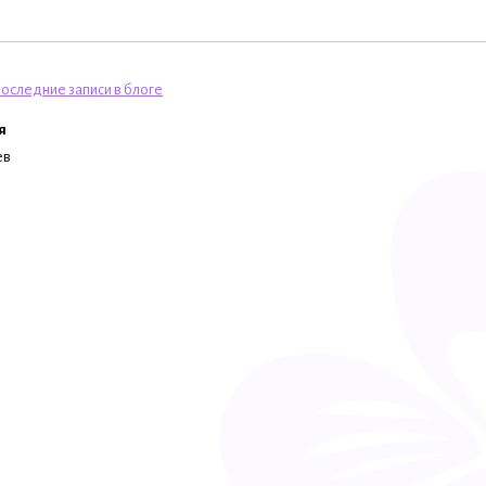
оследние записи в блоге
я
ев