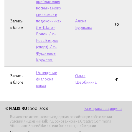
приближения
весны на моих
стеллажах и
Запись
подоконниках:
Алена
30
в блоге
Ле-Шато-
Бурякова
Брион, Ле-
Роза Ветров
(спорт), Ле-
Фуксиевое
Кружево.
Освещение
Запись
Ольга
фиалок на
41
в блоге
Щербинина
окнах
©
FIALKI.RU
2000–2026
Все права защищены
Вы можете использовать содержимое сайта при соблюдении
условий лицензии
Fialki.ru
, основанной на CreativeCommons
Attribution-ShareAlike 3.0 или более поздней версии.