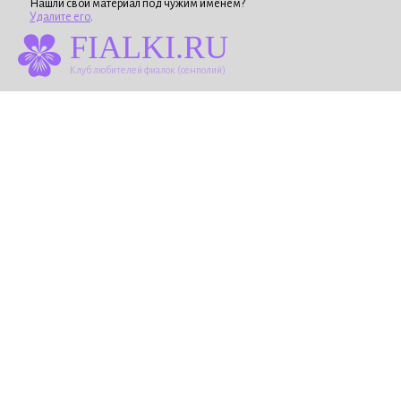
Нашли свой материал под чужим именем?
Удалите его
.
FIALKI.RU
Клуб любителей фиалок (сенполий)