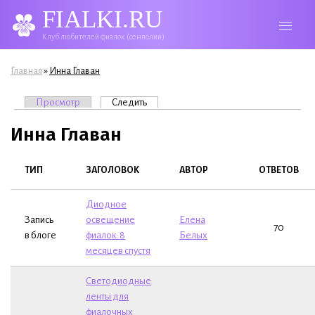
FIALKI.RU
Клуб любителей фиалок (сенполий)
Вы здесь
»
Главная
Инна Главан
Главные вкладки
Просмотр
Следить
(активная вкладка)
Инна Главан
ТИП
ЗАГОЛОВОК
АВТОР
ОТВЕТОВ
Диодное
Запись
освещение
Елена
70
в блоге
фиалок: 8
Белых
месяцев спустя
Светодиодные
ленты для
фиалочных