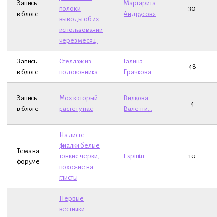
Запись
Маргарита
полок и
30
в блоге
Андрусова
выводы об их
использовании
через месяц.
Запись
Стеллаж из
Галина
48
в блоге
подоконника
Грачкова
Запись
Мох который
Вилкова
4
в блоге
растет у нас
Валенти...
На листе
фиалки белые
Тема на
тонкие черви,
Espiritu
10
форуме
похожие на
глисты
Первые
вестники